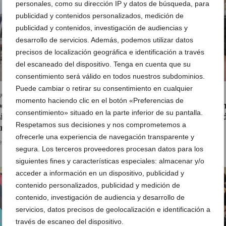
personales, como su dirección IP y datos de búsqueda, para
publicidad y contenidos personalizados, medición de
publicidad y contenidos, investigación de audiencias y
desarrollo de servicios. Además, podemos utilizar datos
precisos de localización geográfica e identificación a través
del escaneado del dispositivo. Tenga en cuenta que su
consentimiento será válido en todos nuestros subdominios.
Puede cambiar o retirar su consentimiento en cualquier
ovación contra el calor:
Dénia renueva su
momento haciendo clic en el botón «Preferencias de
erimentos con pintura en
compromiso solidario co
consentimiento» situado en la parte inferior de su pantalla.
Línea 9 del TRAM para
una jornada de donación 
Respetamos sus decisiones y nos comprometemos a
riar los raíles
sangre
ofrecerle una experiencia de navegación transparente y
e agosto de 2026
05 de agosto de 2026
segura. Los terceros proveedores procesan datos para los
siguientes fines y características especiales: almacenar y/o
acceder a información en un dispositivo, publicidad y
contenido personalizados, publicidad y medición de
contenido, investigación de audiencia y desarrollo de
servicios, datos precisos de geolocalización e identificación a
través de escaneo del dispositivo.