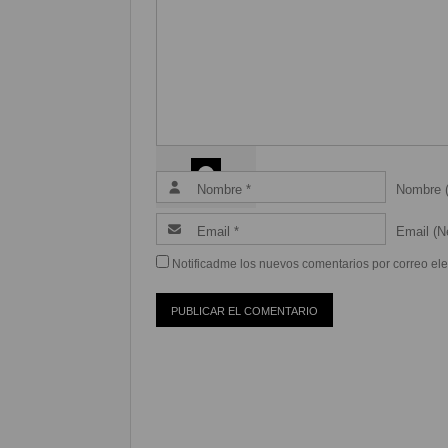
Coméntalo
0
Nombre (
Email (Ne
Notificadme los nuevos comentarios por correo ele