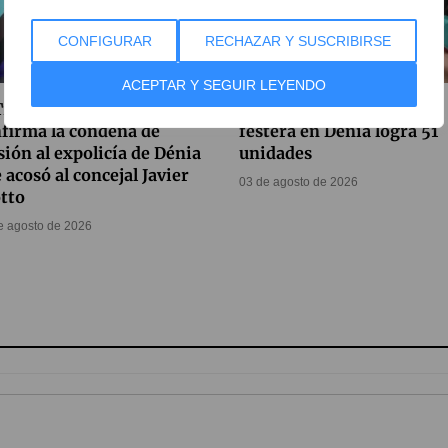
CONFIGURAR
RECHAZAR Y SUSCRIBIRSE
ACEPTAR Y SEGUIR LEYENDO
Tribunal Supremo
La donación de sangre
firma la condena de
festera en Dénia logra 51
sión al expolicía de Dénia
unidades
 acosó al concejal Javier
03 de agosto de 2026
tto
e agosto de 2026