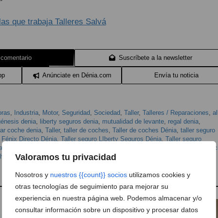
 comentario
Suscríbete a la newsletter
pp
Anúnciate en Dénia.com
Envía tu noticia
oras
,
Industria
,
Motor
,
Seguridad
,
Sociedad
,
Taller
,
Talleres / Reparaciones
,
al
énesis denia
,
liberty seguros denia
,
mutualidad de levante
,
regal denia
,
rar coche denia
,
Taller
,
taller de coches
,
Taller de coches Dénia
,
taller seguro
o Fénix Directo Dénia
,
Taller seguro LIberty Seguros Dénia
,
Taller seguro
a
,
taller Seguro Regal Dénia
,
Taller seguros Reale Dénia
,
Taller Seguros Zuric
Valoramos tu privacidad
ch denia
Nosotros y
nuestros {{count}} socios
utilizamos cookies y
otras tecnologías de seguimiento para mejorar su
experiencia en nuestra página web. Podemos almacenar y/o
consultar información sobre un dispositivo y procesar datos