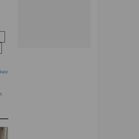
lianz
h