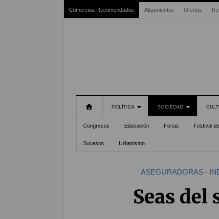
Comercios Recomendados
Alojamientos
Ofertas
Re
POLÍTICA
SOCIEDAD
CULT
Congresos
Educación
Ferias
Festival d
Sucesos
Urbanismo
ASEGURADORAS
IN
-
Seas del 