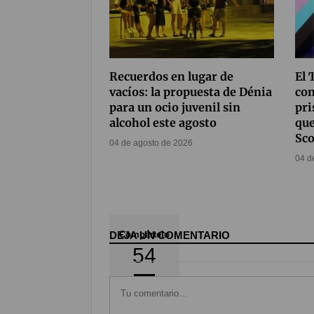
Recuerdos en lugar de
El 
vacíos: la propuesta de Dénia
con
para un ocio juvenil sin
pri
alcohol este agosto
que
Sco
04 de agosto de 2026
04 d
DEJA UN COMENTARIO
Compártelo
54