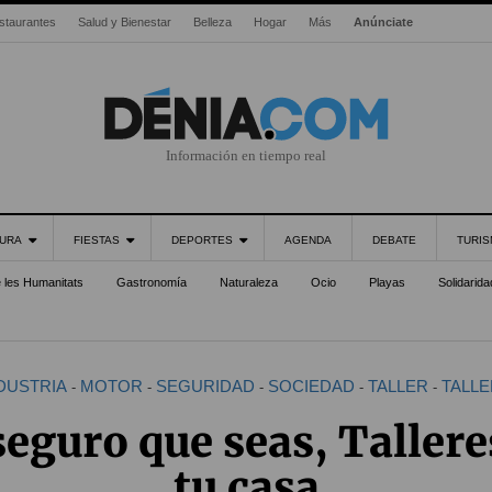
staurantes
Salud y Bienestar
Belleza
Hogar
Más
Anúnciate
Información en tiempo real
URA
FIESTAS
DEPORTES
AGENDA
DEBATE
TURI
e les Humanitats
Gastronomía
Naturaleza
Ocio
Playas
Solidarida
DUSTRIA
MOTOR
SEGURIDAD
SOCIEDAD
TALLER
TALLE
-
-
-
-
-
seguro que seas, Tallere
tu casa