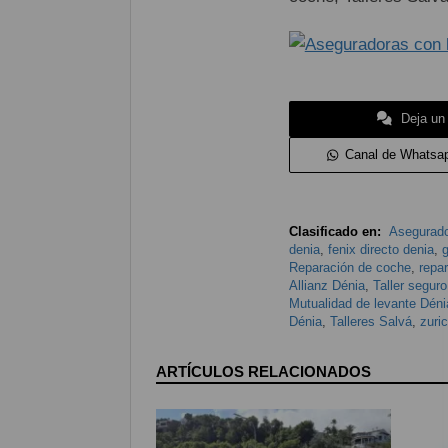
Deja un
Canal de Whatsa
Clasificado en:
Asegurad
denia
,
fenix directo denia
,
g
Reparación de coche
,
repa
Allianz Dénia
,
Taller segur
Mutualidad de levante Déni
Dénia
,
Talleres Salvá
,
zuri
ARTÍCULOS RELACIONADOS