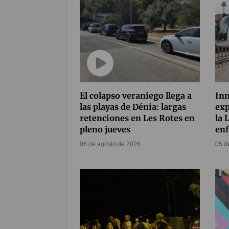
El colapso veraniego llega a
Inn
las playas de Dénia: largas
exp
retenciones en Les Rotes en
la 
pleno jueves
enf
06 de agosto de 2026
05 d