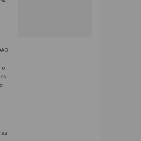
EDAD
 o
 es
no
las