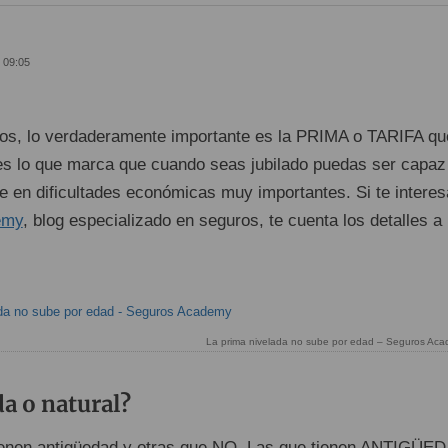
- 09:05
os, lo verdaderamente importante es la PRIMA o TARIFA qu
 es lo que marca que cuando seas jubilado puedas ser capaz
te en dificultades económicas muy importantes. Si te interes
emy
, blog especializado en seguros, te cuenta los detalles a
La prima nivelada no sube por edad – Seguros Ac
a o natural?
tienen antigüedad y otras que NO. Las que tienen ANTIGÜE