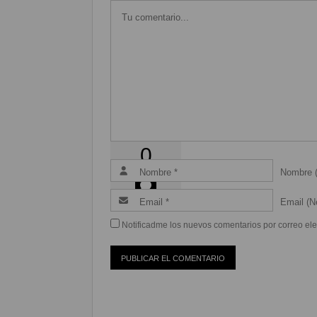
60
Coméntalo
0
Nombre (
Email (Ne
Notificadme los nuevos comentarios por correo ele