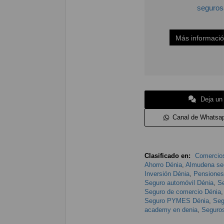
seguro
Más informaci
Deja un
Canal de Whatsa
Clasificado en:
Comercios
Ahorro Dénia
,
Almudena se
Inversión Dénia
,
Pensiones
Seguro automóvil Dénia
,
Se
Seguro de comercio Dénia
Seguro PYMES Dénia
,
Seg
academy en denia
,
Seguro