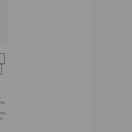
,
nia
,
nia
,
os