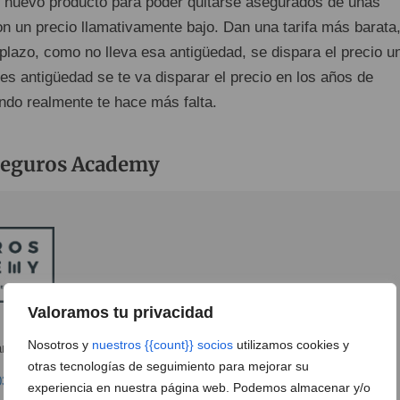
 nuevo producto para poder quitarse asegurados de unas
n un precio llamativamente bajo. Dan una tarifa más barata
plazo, como no lleva esa antigüedad, se dispara el precio u
nes antigüedad se te va disparar el precio en los años de
ando realmente te hace más falta.
Seguros Academy
Valoramos tu privacidad
Nosotros y
nuestros {{count}} socios
utilizamos cookies y
ndida Carbonell, 1 - Local A
Ver en Google Maps
otras tecnologías de seguimiento para mejorar su
03 49
experiencia en nuestra página web. Podemos almacenar y/o