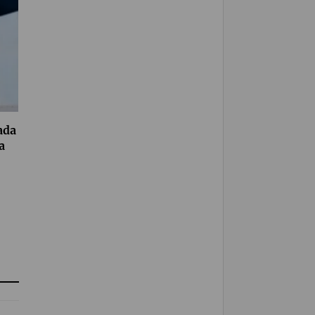
ada
a