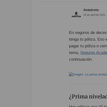
Avantcem
20 de abril de 2021 
En seguros de deces
tenga tu póliza. Eso
pagar tu póliza o ver
tema,
Seguros Acad
continuación.
¿Prima nivelad
Hay pólizas que SÍ 