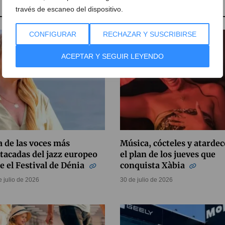
través de escaneo del dispositivo.
CONFIGURAR
RECHAZAR Y SUSCRIBIRSE
ACEPTAR Y SEGUIR LEYENDO
 de las voces más
Música, cócteles y atardec
tacadas del jazz europeo
el plan de los jueves que
e el Festival de Dénia
conquista Xàbia
e julio de 2026
30 de julio de 2026