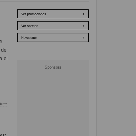
Ver promociones
Ver sorteos
Newsletter
e
 de
a el
ademy
DAD