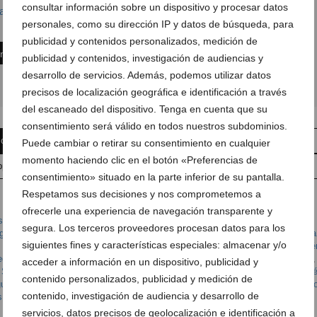
consultar información sobre un dispositivo y procesar datos
sacademy.com
personales, como su dirección IP y datos de búsqueda, para
publicidad y contenidos personalizados, medición de
ón
publicidad y contenidos, investigación de audiencias y
desarrollo de servicios. Además, podemos utilizar datos
precisos de localización geográfica e identificación a través
del escaneado del dispositivo. Tenga en cuenta que su
consentimiento será válido en todos nuestros subdominios.
 comentario
Suscríbete a la newsletter
Puede cambiar o retirar su consentimiento en cualquier
momento haciendo clic en el botón «Preferencias de
pp
Anúnciate en Dénia.com
Envía tu noticia
consentimiento» situado en la parte inferior de su pantalla.
Respetamos sus decisiones y nos comprometemos a
ofrecerle una experiencia de navegación transparente y
 y Servicios
,
Seguros
,
Seguros de salud
,
Seguros de vida
,
Seguros Hogar
,
segura. Los terceros proveedores procesan datos para los
guros Dénia
,
Almudena seguros Dénia Benidorm Altea
,
Asegurar coche Dénia
siguientes fines y características especiales: almacenar y/o
 Dénia
,
Protección alquileres Dénia
,
seguro
,
Seguro animales domésticos Dé
guro coche Dénia
,
Seguro comunidades Dénia
,
Seguro de accidentes Dénia
,
acceder a información en un dispositivo, publicidad y
,
Seguro de vida Dénia
,
Seguro Dénia
,
Seguro familiar Dénia
,
Seguro hogar Dé
contenido personalizados, publicidad y medición de
uro salud Dénia
,
Seguros
,
seguros academy
,
seguros academy denia
,
segur
contenido, investigación de audiencia y desarrollo de
s Dénia
servicios, datos precisos de geolocalización e identificación a