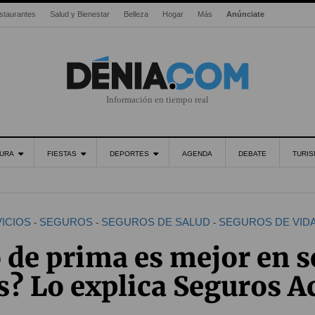
staurantes
Salud y Bienestar
Belleza
Hogar
Más
Anúnciate
Información en tiempo real
URA
FIESTAS
DEPORTES
AGENDA
DEBATE
TURI
ICIOS
SEGUROS
SEGUROS DE SALUD
SEGUROS DE VID
-
-
-
 de prima es mejor en 
s? Lo explica Seguros 