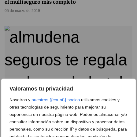
el multiseguro más completo
05 de marzo de 2019
Valoramos tu privacidad
Nosotros y
nuestros {{count}} socios
utilizamos cookies y
otras tecnologías de seguimiento para mejorar su
Almudena Seguros Dénia Benidorm Altea te regala
experiencia en nuestra página web. Podemos almacenar y/o
un bono de hotel con tu nuevo seguro de decesos
consultar información sobre un dispositivo y procesar datos
17 de enero de 2019
personales, como su dirección IP y datos de búsqueda, para
publicidad y contenidos personalizados, medición de