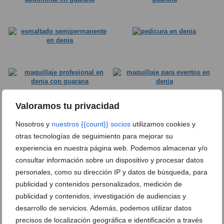
Valoramos tu privacidad
En
Centro de
estética Guaraná
, cada tratamiento está
Nosotros y
nuestros {{count}} socios
utilizamos cookies y
diseñado para que te sientas especial y disfrutes de
otras tecnologías de seguimiento para mejorar su
una experiencia personalizada. Con su
tratamiento de
experiencia en nuestra página web. Podemos almacenar y/o
consultar información sobre un dispositivo y procesar datos
depilación láser de diodo
, no solo obtendrás una piel
personales, como su dirección IP y datos de búsqueda, para
suave y libre de vello, sino también la confianza de
publicidad y contenidos personalizados, medición de
saber que estarás lista para lucirla en cualquier
publicidad y contenidos, investigación de audiencias y
ocasión.
desarrollo de servicios. Además, podemos utilizar datos
precisos de localización geográfica e identificación a través