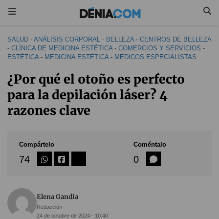
SALUD
-
ANÁLISIS CORPORAL
-
BELLEZA
-
CENTROS DE BELLEZA
-
CLÍNICA DE MEDICINA ESTÉTICA
-
COMERCIOS Y SERVICIOS
-
ESTÉTICA
-
MEDICINA ESTÉTICA
-
MÉDICOS ESPECIALISTAS
¿Por qué el otoño es perfecto
para la depilación láser? 4
razones clave
Compártelo
Coméntalo
74
0
Elena Gandia
Redacción
24 de octubre de 2024 - 10:40