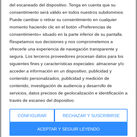
Ponte en manos de sus profesionales y descubre cómo
del escaneado del dispositivo. Tenga en cuenta que su
pueden ayudarte a
sentirte y verte increíble
, con una
consentimiento será válido en todos nuestros subdominios.
piel impecable y sin preocupaciones.
¡Este es el
Puede cambiar o retirar su consentimiento en cualquier
momento haciendo clic en el botón «Preferencias de
momento perfecto para cuidarte!
consentimiento» situado en la parte inferior de su pantalla.
Contacta con Centro de estética
Respetamos sus decisiones y nos comprometemos a
ofrecerle una experiencia de navegación transparente y
Guaraná
segura. Los terceros proveedores procesan datos para los
siguientes fines y características especiales: almacenar y/o
acceder a información en un dispositivo, publicidad y
contenido personalizados, publicidad y medición de
contenido, investigación de audiencia y desarrollo de
servicios, datos precisos de geolocalización e identificación a
través de escaneo del dispositivo.
Avenida del Marquesado, 3 (Dénia)
Ver en Google
Maps
CONFIGURAR
RECHAZAR Y SUSCRIBIRSE
965785293
ACEPTAR Y SEGUIR LEYENDO
esteticaguarana.com