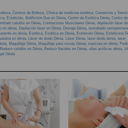
elleza
,
Centros de Belleza
,
Clínica de medicina estética
,
Comercios y Servic
ica
,
Esteticién
,
BellAction Duo en Dénia
,
Centro de Estética Dénia
,
Centro de
mbatir celulitis en Dénia
,
Contracturas Musculares Dénia
,
depilación láser di
do en dénia
,
Depilación láser en Dénia
,
Drenaje Dénia
,
esmaltado semiperman
anente en dénia
,
Estética
,
Estética en Dénia
,
Esteticién Dénia
,
Esteticista D
uaraná en dénia
,
Láser de diodo Dénia
,
Láser Dénia
,
laser diodo denia
,
laser
énia
,
Maquillaje Dénia
,
Maquillaje para novias Dénia
,
maricura en dénia
,
Pedi
Reducir celulitis en Dénia
,
Reducir flacidez en Dénia
,
uñas acrílicas dénia
,
U
gel Dénia