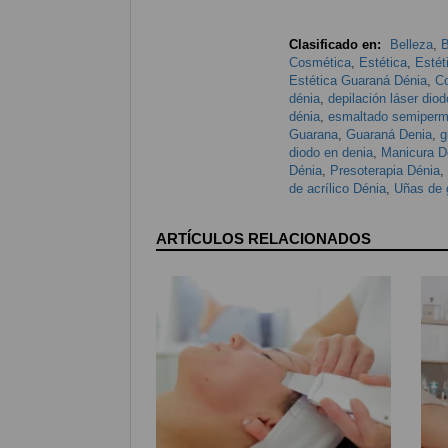
Clasificado en:
Belleza
,
B
Cosmética
,
Estética
,
Estét
Estética Guaraná Dénia
,
Co
dénia
,
depilación láser dio
dénia
,
esmaltado semiperm
Guarana
,
Guaraná Denia
,
g
diodo en denia
,
Manicura D
Dénia
,
Presoterapia Dénia
,
de acrílico Dénia
,
Uñas de 
ARTÍCULOS RELACIONADOS