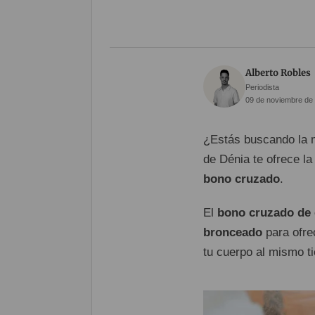
Alberto Robles
Periodista
09 de noviembre de 
¿Estás buscando la m
de Dénia te ofrece la
bono cruzado
.
El
bono cruzado de e
bronceado
para ofrec
tu cuerpo al mismo ti