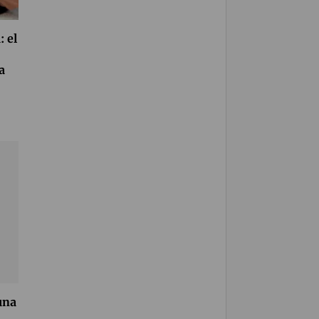
: el
a
una