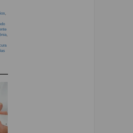
ios
,
odo
ente
énia
,
cura
ñas