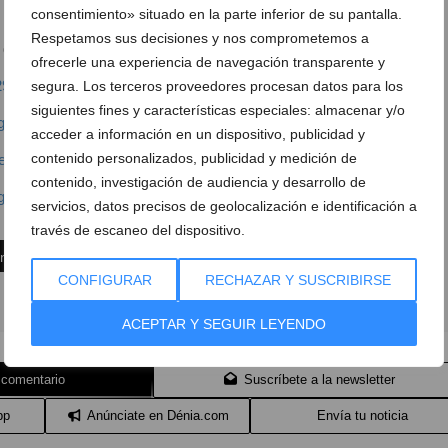
consentimiento» situado en la parte inferior de su pantalla.
Respetamos sus decisiones y nos comprometemos a
 del Marquesado, 3 (Dénia)
Ver en Google Maps
ofrecerle una experiencia de navegación transparente y
293
segura. Los terceros proveedores procesan datos para los
siguientes fines y características especiales: almacenar y/o
aguarana.com
acceder a información en un dispositivo, publicidad y
contenido personalizados, publicidad y medición de
eEsteticaGuarana
contenido, investigación de audiencia y desarrollo de
aguarana
servicios, datos precisos de geolocalización e identificación a
través de escaneo del dispositivo.
ón
CONFIGURAR
RECHAZAR Y SUSCRIBIRSE
ACEPTAR Y SEGUIR LEYENDO
 comentario
Suscríbete a la newsletter
pp
Anúnciate en Dénia.com
Envía tu noticia