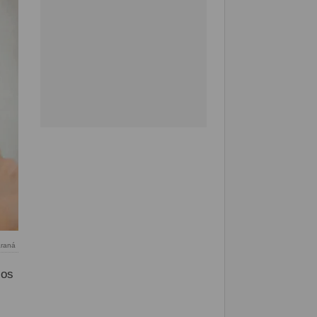
raná
los