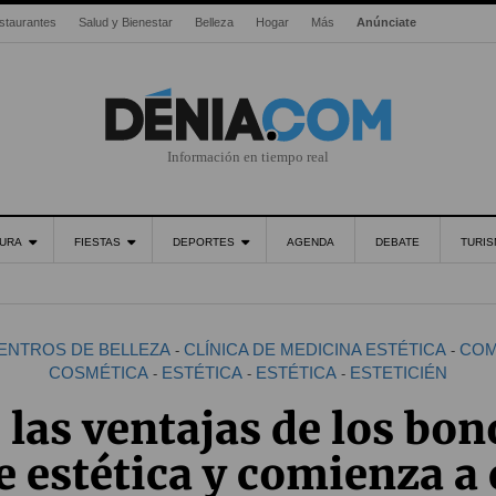
staurantes
Salud y Bienestar
Belleza
Hogar
Más
Anúnciate
Información en tiempo real
URA
FIESTAS
DEPORTES
AGENDA
DEBATE
TURI
ENTROS DE BELLEZA
CLÍNICA DE MEDICINA ESTÉTICA
COM
-
-
COSMÉTICA
ESTÉTICA
ESTÉTICA
ESTETICIÉN
-
-
-
las ventajas de los bon
e estética y comienza a 