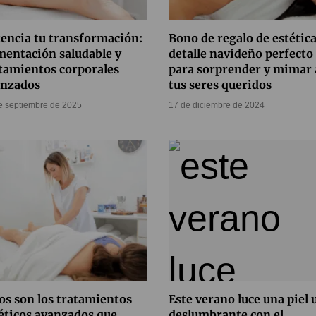
encia tu transformación:
Bono de regalo de estética
mentación saludable y
detalle navideño perfecto
tamientos corporales
para sorprender y mimar 
anzados
tus seres queridos
e septiembre de 2025
17 de diciembre de 2024
os son los tratamientos
Este verano luce una piel 
éticos avanzados que
deslumbrante con el