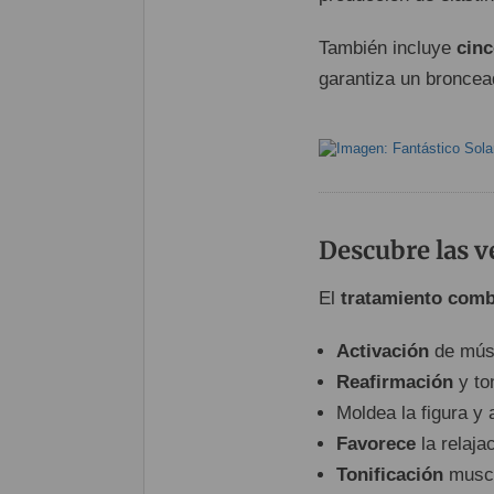
También incluye
cinc
garantiza un broncea
Descubre las 
El
tratamiento com
Activación
de músc
Reafirmación
y ton
Moldea la figura y 
Favorece
la relaja
Tonificación
muscu