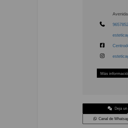
Avenida
965785
estetic
Centrod
estetic
Más informaci
Deja un
Canal de Whatsa