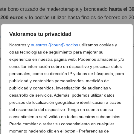
este bono cruzado de maderoterapia y bronceado
hasta el 3
 200 euros
y lo podrás utilizar hasta finales de febrero de 2
Valoramos tu privacidad
Nosotros y
nuestros {{count}} socios
utilizamos cookies y
Maderoterapia en D
otras tecnologías de seguimiento para mejorar su
 tratamientos de
Centro de
estética Guaraná
pueden
experiencia en nuestra página web. Podemos almacenar y/o
y bienestar y las mejores opciones para notificar tu cuerpo.
consultar información sobre un dispositivo y procesar datos
personales, como su dirección IP y datos de búsqueda, para
publicidad y contenidos personalizados, medición de
entro de estética Guaraná
publicidad y contenidos, investigación de audiencias y
desarrollo de servicios. Además, podemos utilizar datos
precisos de localización geográfica e identificación a través
del escaneado del dispositivo. Tenga en cuenta que su
consentimiento será válido en todos nuestros subdominios.
Puede cambiar o retirar su consentimiento en cualquier
momento haciendo clic en el botón «Preferencias de