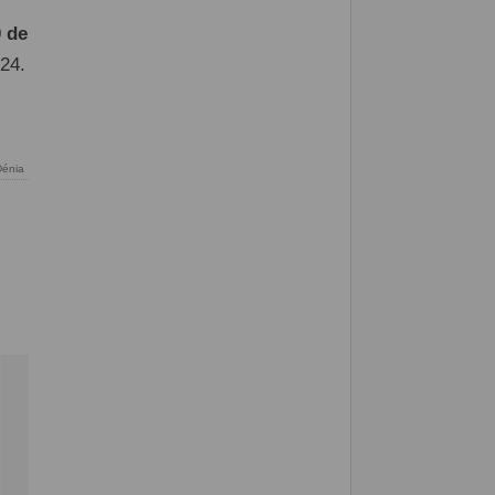
0 de
024.
énia