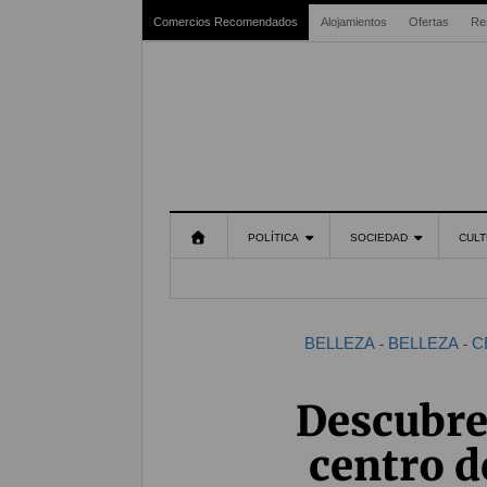
Comercios Recomendados
Alojamientos
Ofertas
Re
POLÍTICA
SOCIEDAD
CULT
BELLEZA
BELLEZA
C
-
-
Descubre 
centro d