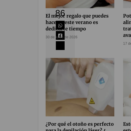
Compártelo
86
El mejor regalo que puedes
Pot
hacerte este verano es
ali
dedicarte tiempo
tra
av
30 de junio de 2026
17 d
Coméntalo
0
¿Por qué el otoño es perfecto
Est
para la depilación láser? 4
est