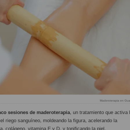
Maderoterapia en Gua
nco sesiones de maderoterapia
, un tratamiento que activa 
l riego sanguíneo, moldeando la figura, acelerando la
a, colágeno, vitamina E y D, y tonificando la piel.