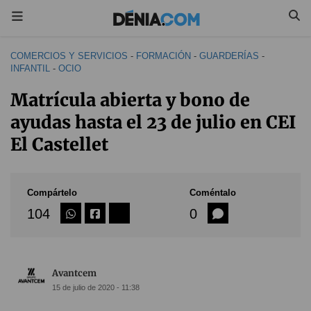
COMERCIOS Y SERVICIOS
-
FORMACIÓN
-
GUARDERÍAS
-
INFANTIL
-
OCIO
Matrícula abierta y bono de
ayudas hasta el 23 de julio en CEI
El Castellet
Compártelo
Coméntalo
104
0
Avantcem
15 de julio de 2020 - 11:38