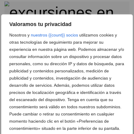
Valoramos tu privacidad
Nosotros y
nuestros {{count}} socios
utilizamos cookies y
otras tecnologías de seguimiento para mejorar su
experiencia en nuestra página web. Podemos almacenar y/o
consultar información sobre un dispositivo y procesar datos
personales, como su dirección IP y datos de búsqueda, para
publicidad y contenidos personalizados, medición de
publicidad y contenidos, investigación de audiencias y
Un verano de aventuras y diversión: apunta ya a los
desarrollo de servicios. Además, podemos utilizar datos
más pequeños de casa a la Escuela de Verano de CEI
precisos de localización geográfica e identificación a través
El Castellet
del escaneado del dispositivo. Tenga en cuenta que su
20 de mayo de 2022
consentimiento será válido en todos nuestros subdominios.
Puede cambiar o retirar su consentimiento en cualquier
momento haciendo clic en el botón «Preferencias de
consentimiento» situado en la parte inferior de su pantalla.