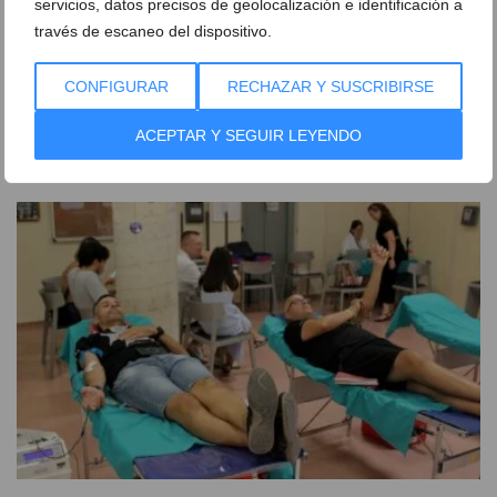
servicios, datos precisos de geolocalización e identificación a
través de escaneo del dispositivo.
El Tribunal Supremo confirma la condena de
CONFIGURAR
RECHAZAR Y SUSCRIBIRSE
prisión al expolicía de Dénia que acosó al concejal
Javier Scotto
ACEPTAR Y SEGUIR LEYENDO
04 de agosto de 2026