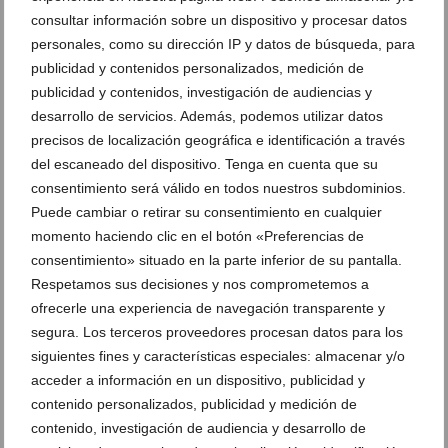
consultar información sobre un dispositivo y procesar datos
personales, como su dirección IP y datos de búsqueda, para
publicidad y contenidos personalizados, medición de
publicidad y contenidos, investigación de audiencias y
desarrollo de servicios. Además, podemos utilizar datos
Recuerdos en lugar de vacíos: la propuesta de Dénia
precisos de localización geográfica e identificación a través
para un ocio juvenil sin alcohol este agosto
del escaneado del dispositivo. Tenga en cuenta que su
04 de agosto de 2026
consentimiento será válido en todos nuestros subdominios.
Puede cambiar o retirar su consentimiento en cualquier
momento haciendo clic en el botón «Preferencias de
consentimiento» situado en la parte inferior de su pantalla.
Respetamos sus decisiones y nos comprometemos a
ofrecerle una experiencia de navegación transparente y
segura. Los terceros proveedores procesan datos para los
siguientes fines y características especiales: almacenar y/o
acceder a información en un dispositivo, publicidad y
contenido personalizados, publicidad y medición de
contenido, investigación de audiencia y desarrollo de