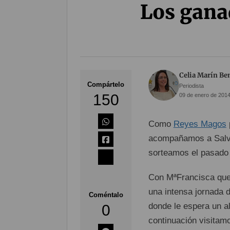
Los ganad
Celia Marín Be
Compártelo
Periodista
150
09 de enero de 2014
Como
Reyes Magos
acompañamos a Salva
sorteamos el pasado 
Con MªFrancisca que
una intensa jornada 
Coméntalo
donde le espera un a
0
continuación visitam