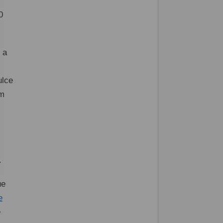
0
 a
ulce
om
.
ue
e
e