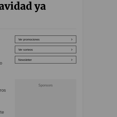
Navidad ya
Ver promociones
Ver sorteos
Newsletter
do
ros
te