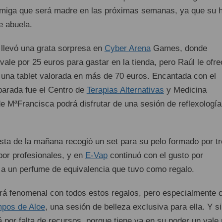
miga que será madre en las próximas semanas, ya que su h
e abuela.
llevó una grata sorpresa en
Cyber Arena
Games, donde
ale por 25 euros para gastar en la tienda, pero Raúl le ofre
r una tablet valorada en más de 70 euros. Encantada con el
 parada fue el Centro de
Terapias Alternativas
y Medicina
de MªFrancisca podrá disfrutar de una sesión de reflexología
ista de la mañana recogió un set para su pelo formado por t
por profesionales, y en
E-Vap
continuó con el gusto por
s a un perfume de equivalencia que tuvo como regalo.
rá fenomenal con todos estos regalos, pero especialmente 
pos de Aloe
, una sesión de belleza exclusiva para ella. Y si
 por falta de recursos, porque tiene ya en su poder un vale 