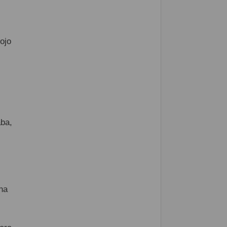
ojo
aba,
na