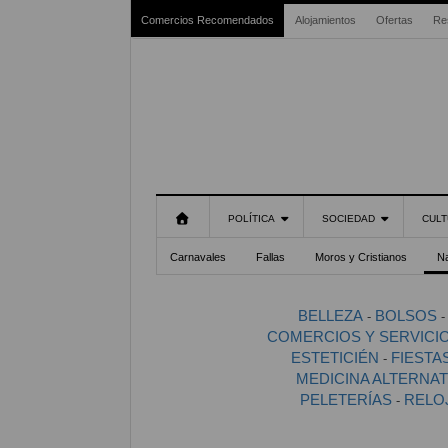
Comercios Recomendados
Alojamientos
Ofertas
Re
POLÍTICA
SOCIEDAD
CULT
Carnavales
Fallas
Moros y Cristianos
N
BELLEZA
BOLSOS
-
COMERCIOS Y SERVICI
ESTETICIÉN
FIESTA
-
MEDICINA ALTERNAT
PELETERÍAS
RELO
-