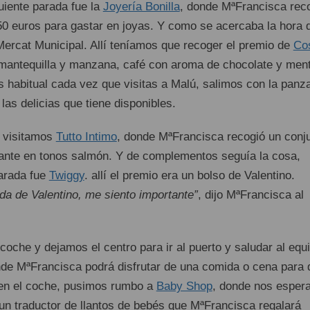
guiente parada fue la
Joyería Bonilla
, donde MªFrancisca rec
 50 euros para gastar en joyas. Y como se acercaba la hora 
Mercat Municipal. Allí teníamos que recoger el premio de
Co
e mantequilla y manzana, café con aroma de chocolate y men
s habitual cada vez que visitas a Malú, salimos con la panz
 las delicias que tiene disponibles.
y visitamos
Tutto Intimo
, donde MªFrancisca recogió un conj
ante en tonos salmón. Y de complementos seguía la cosa,
parada fue
Twiggy
. allí el premio era un bolso de Valentino.
da de Valentino, me siento importante”
, dijo MªFrancisca al
oche y dejamos el centro para ir al puerto y saludar al equ
nde MªFrancisca podrá disfrutar de una comida o cena para 
en el coche, pusimos rumbo a
Baby Shop
, donde nos esper
 un traductor de llantos de bebés que MªFrancisca regalará