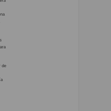
era
ena
s
ara
r de
ía