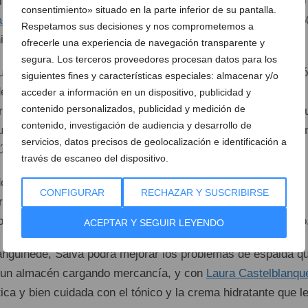
 fuerte de nuestro ganador, Salva le regaló su corte de pelo
consentimiento» situado en la parte inferior de su pantalla.
 Estilistes
a su mujer, que también hizo “ojitos” al vale de 5
Respetamos sus decisiones y nos comprometemos a
lla.
ofrecerle una experiencia de navegación transparente y
segura. Los terceros proveedores procesan datos para los
fue
El Tomillar de José Luis
, donde el gran José Luís entregó
siguientes fines y características especiales: almacenar y/o
de vino que hará las delicias de alguna cena romántica. En
acceder a información en un dispositivo, publicidad y
contenido personalizados, publicidad y medición de
on probar las moscovitas, una auténtica delicatessen del d
contenido, investigación de audiencia y desarrollo de
su premio como ganadores de la cesta navideña de Denia.c
servicios, datos precisos de geolocalización e identificación a
ú.
través de escaneo del dispositivo.
o recoger una preciosa cartera de piel de la marca Rocco
CONFIGURAR
RECHAZAR Y SUSCRIBIRSE
ra que va a ser para él, y en
Calzados Ramón Marsal
eligió
 por casa de la marca Nordika’s calentitas para este invierno
ACEPTAR Y SEGUIR LEYENDO
anguinede, Salva podrá mejorar los problemas de espalda q
n un almacén cargando mercancía, y con
Laura Castelblanqu
tica y bien cuidada con el tónico y la crema hidratante que l