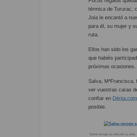
Pocos regalos quedab
térmica de Tururac, c
Joia le encantó a nu
para él, su mujer y s
ruta.
Ellos han sido los g
que habéis participa
próximas ocasiones.
Salva, MªFrancisca, 
ver vuestras caras d
confiar en
Dénia.com
posible.
Salva recoge su reloj de La Joia