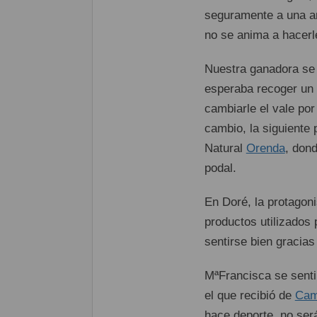
seguramente a una a
no se anima a hacerl
Nuestra ganadora se 
esperaba recoger un v
cambiarle el vale po
cambio, la siguiente
Natural
Orenda
, don
podal.
En Doré, la protagon
productos utilizados 
sentirse bien gracia
MªFrancisca se senti
el que recibió de
Cam
hace deporte, no será