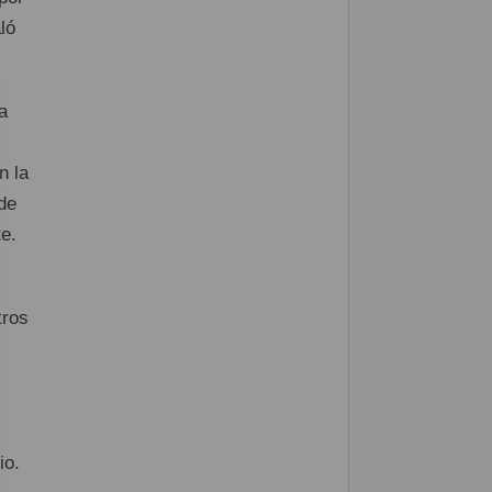
ló
a
n la
de
e.
tros
io.