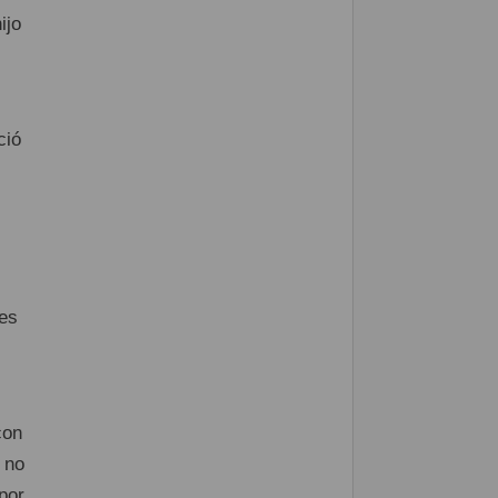
ijo
ció
res
con
 no
por