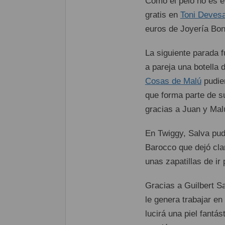
Como el pelo no es el
gratis en
Toni Devesa
euros de Joyería Boni
La siguiente parada 
a pareja una botella 
Cosas de Malú
pudier
que forma parte de 
gracias a Juan y Mal
En Twiggy, Salva pud
Barocco que dejó cla
unas zapatillas de ir
Gracias a Guilbert S
le genera trabajar e
lucirá una piel fantás