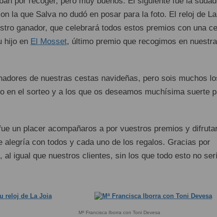
an por recoger, pero muy buenos. El siguiente fue la sudad
on la que Salva no dudó en posar para la foto. El reloj de La
estro ganador, que celebrará todos estos premios con una c
u hijo en
El Mosset
, último premio que recogimos en nuestra
anadores de nuestras cestas navideñas, pero sois muchos lo
do en el sorteo y a los que os deseamos muchísima suerte p
fue un placer acompañaros a por vuestros premios y difruta
e alegría con todos y cada uno de los regalos. Gracias por
, al igual que nuestros clientes, sin los que todo esto no ser
Mª Francisca Iborra con Toni Devesa