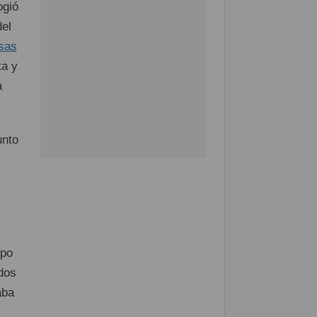
ogió
del
sas
ta y
a
unto
ipo
dos
aba