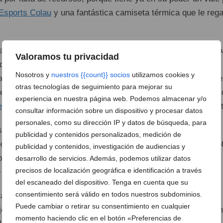
Esports Colau
y una fantástica camiseta térmica que le rega
a de los regalos que más ilusión le hacía: un reloj que estab
Valoramos tu privacidad
Además, gracias a Harmonia y su masaje mejorará sus
Nosotros y
nuestros {{count}} socios
utilizamos cookies y
 y con Gilbert
Sanguinede
y la
acupuntura
sus problemas e
otras tecnologías de seguimiento para mejorar su
regalos para MªFrancisca finalizaron con el pack de belleza 
experiencia en nuestra página web. Podemos almacenar y/o
e
, que le obsequió con un tónico facial y una crema hidratant
consultar información sobre un dispositivo y procesar datos
personales, como su dirección IP y datos de búsqueda, para
 los regalos a MªFrancisca, hicimos lo propio con Salva
publicidad y contenidos personalizados, medición de
chó una mañana que no trabajaba para hacer ruta con noso
publicidad y contenidos, investigación de audiencias y
premios. Salva y su mujer, Noelia, vinieron preparados para
desarrollo de servicios. Además, podemos utilizar datos
precisos de localización geográfica e identificación a través
e ellos mismos dijeron sentirse como “Pretty Woman”.
del escaneado del dispositivo. Tenga en cuenta que su
consentimiento será válido en todos nuestros subdominios.
rancisca, el punto de encuentro fue la Taverna
Els Cosins
,
Puede cambiar o retirar su consentimiento en cualquier
r irán a almorzar el próximo viernes y disfrutar de su prem
momento haciendo clic en el botón «Preferencias de