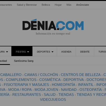
staurantes
Salud y Bienestar
Belleza
Hogar
Más
Anúnciate
Información en tiempo real
URA
FIESTAS
DEPORTES
AGENDA
DEBATE
TURI
avidad
Santíssima Sang
CABALLERO
CAMAS / COLCHÓN
CENTROS DE BELLEZA
C
-
-
-
-
OS
COMPLEMENTOS
COSMÉTICA
DEPORTIVA
DOCTORE
-
-
-
-
S
FISIOTERAPIA Y MASAJES
HOMEOPATÍA
INFANTIL
INFO
-
-
-
-
IVA
MODA / ROPA
MODA JOVEN
NAVIDAD
OSTEOPATÍA
-
-
-
-
-
JERÍA
RESTAURANTES
SALUD
TIENDAS
TIENDAS Y REC
-
-
-
-
VIDEOJUEGOS