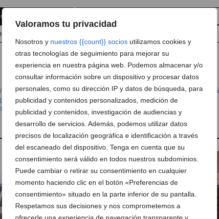
 comentario
Suscríbete a la newsletter
Valoramos tu privacidad
pp
Anúnciate en Dénia.com
Envía tu noticia
Nosotros y
nuestros {{count}} socios
utilizamos cookies y
otras tecnologías de seguimiento para mejorar su
experiencia en nuestra página web. Podemos almacenar y/o
consultar información sobre un dispositivo y procesar datos
personales, como su dirección IP y datos de búsqueda, para
/ Educación
,
Institutos
,
Sociedad
,
Universidades
,
Colegio Alfa & Omega Dén
gio Sagrado Corazón Dénia
,
Colegios Dénia
,
Estudiantes Dénia
,
Feria del
publicidad y contenidos personalizados, medición de
oriador Chabàs Dénia
,
IES Número 3 Dénia
,
Llunàtics Dénia
publicidad y contenidos, investigación de audiencias y
desarrollo de servicios. Además, podemos utilizar datos
precisos de localización geográfica e identificación a través
del escaneado del dispositivo. Tenga en cuenta que su
consentimiento será válido en todos nuestros subdominios.
Puede cambiar o retirar su consentimiento en cualquier
momento haciendo clic en el botón «Preferencias de
consentimiento» situado en la parte inferior de su pantalla.
Respetamos sus decisiones y nos comprometemos a
ofrecerle una experiencia de navegación transparente y