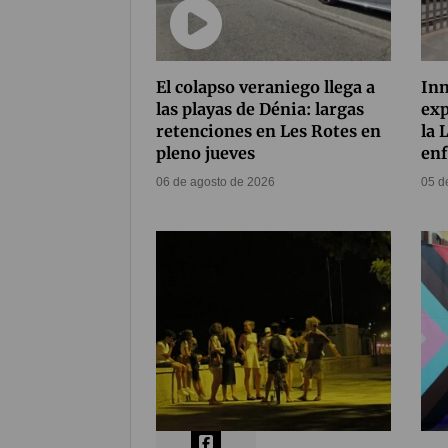
El colapso veraniego llega a
Inn
las playas de Dénia: largas
exp
retenciones en Les Rotes en
la 
pleno jueves
enf
06 de agosto de 2026
05 d
Compártelo
77