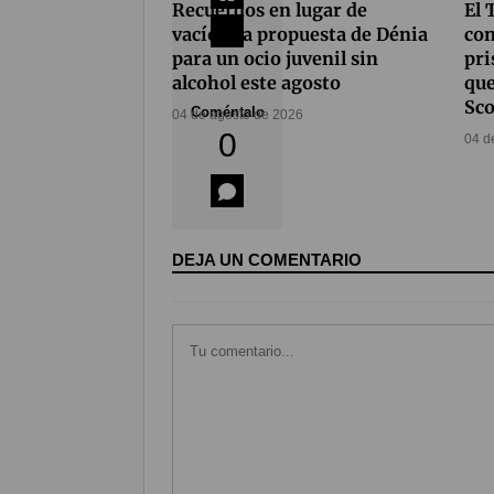
Recuerdos en lugar de
El 
vacíos: la propuesta de Dénia
con
para un ocio juvenil sin
pri
alcohol este agosto
que
Sco
Coméntalo
04 de agosto de 2026
0
04 d
DEJA UN COMENTARIO