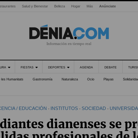
staurantes
Salud y Bienestar
Belleza
Hogar
Más
Anúnciate
Información en tiempo real
URA
FIESTAS
DEPORTES
AGENDA
DEBATE
TURI
e les Humanitats
Gastronomía
Naturaleza
Ocio
Playas
Solidarida
ENCIA / EDUCACIÓN
INSTITUTOS
SOCIEDAD
UNIVERSID
-
-
-
udiantes dianenses se p
alidas profesionales de 