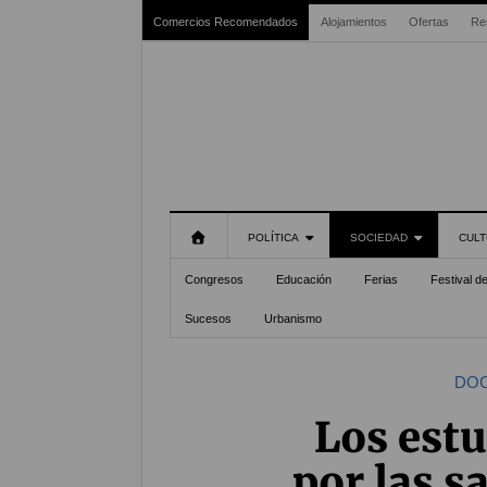
Comercios Recomendados
Alojamientos
Ofertas
Re
POLÍTICA
SOCIEDAD
CULT
Congresos
Educación
Ferias
Festival d
Sucesos
Urbanismo
DOC
Los est
por las s