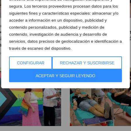
segura. Los terceros proveedores procesan datos para los
siguientes fines y características especiales: almacenar y/o
acceder a información en un dispositivo, publicidad y
ovación contra el calor:
Dénia renueva su
contenido personalizados, publicidad y medición de
erimentos con pintura en
compromiso solidario co
contenido, investigación de audiencia y desarrollo de
Línea 9 del TRAM para
una jornada de donación 
servicios, datos precisos de geolocalización e identificación a
riar los raíles
sangre
través de escaneo del dispositivo.
e agosto de 2026
05 de agosto de 2026
CONFIGURAR
RECHAZAR Y SUSCRIBIRSE
ACEPTAR Y SEGUIR LEYENDO