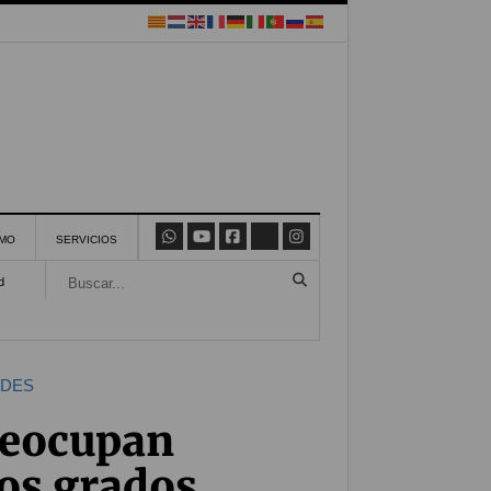
SMO
SERVICIOS
d
ADES
reocupan
los grados