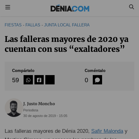
FIESTAS
-
FALLAS
-
JUNTA LOCAL FALLERA
Las falleras mayores de 2020 ya
cuentan con sus “exaltadores”
Compártelo
Coméntalo
59
0
J. Justo Moncho
Periodista
30 de agosto de 2019 - 15:05
Las falleras mayores de Dénia 2020,
Safir Malonda
y