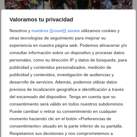
Valoramos tu privacidad
Nosotros y
nuestros {{count}} socios
utilizamos cookies y
otras tecnologías de seguimiento para mejorar su
Programa de Moros y Cristianos de Dénia 2026:
experiencia en nuestra página web. Podemos almacenar y/o
actos, desfiles y horarios completos
consultar información sobre un dispositivo y procesar datos
28 de julio de 2026
personales, como su dirección IP y datos de búsqueda, para
publicidad y contenidos personalizados, medición de
publicidad y contenidos, investigación de audiencias y
desarrollo de servicios. Además, podemos utilizar datos
precisos de localización geográfica e identificación a través
del escaneado del dispositivo. Tenga en cuenta que su
consentimiento será válido en todos nuestros subdominios.
Puede cambiar o retirar su consentimiento en cualquier
momento haciendo clic en el botón «Preferencias de
consentimiento» situado en la parte inferior de su pantalla.
Respetamos sus decisiones y nos comprometemos a