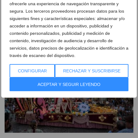
ofrecerle una experiencia de navegación transparente y
segura. Los terceros proveedores procesan datos para los
Los Moros y Cristianos de Dénia presentan el
siguientes fines y características especiales: almacenar y/o
programa de 2026 con Luis Sentí como pregonero y
acceder a información en un dispositivo, publicidad y
un cartel de Juan Caravaca
contenido personalizados, publicidad y medición de
contenido, investigación de audiencia y desarrollo de
26 de julio de 2026
servicios, datos precisos de geolocalización e identificación a
través de escaneo del dispositivo.
CONFIGURAR
RECHAZAR Y SUSCRIBIRSE
ACEPTAR Y SEGUIR LEYENDO