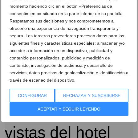
momento haciendo clic en el botón «Preferencias de
consentimiento» situado en la parte inferior de su pantalla.
Respetamos sus decisiones y nos comprometemos a
ofrecerle una experiencia de navegación transparente y
segura. Los terceros proveedores procesan datos para los
siguientes fines y características especiales: almacenar y/o
acceder a información en un dispositivo, publicidad y
contenido personalizados, publicidad y medición de
contenido, investigación de audiencia y desarrollo de
Por qué el paseo al atardecer es el plan más buscado
servicios, datos precisos de geolocalización e identificación a
en el puerto de Dénia
través de escaneo del dispositivo.
29 de abril de 2026
CONFIGURAR
RECHAZAR Y SUSCRIBIRSE
ACEPTAR Y SEGUIR LEYENDO