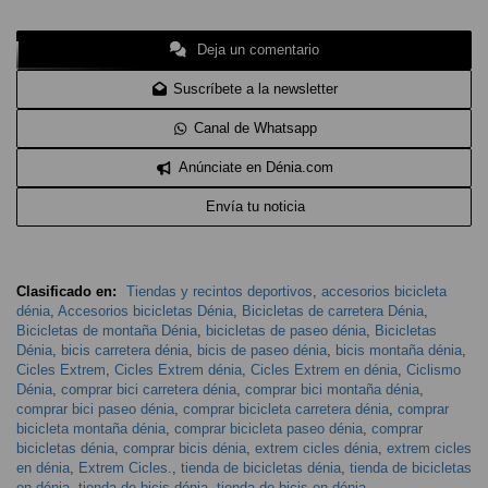
Deja un comentario
Suscríbete a la newsletter
Canal de Whatsapp
Anúnciate en Dénia.com
Envía tu noticia
Clasificado en:
Tiendas y recintos deportivos
,
accesorios bicicleta
dénia
,
Accesorios bicicletas Dénia
,
Bicicletas de carretera Dénia
,
Bicicletas de montaña Dénia
,
bicicletas de paseo dénia
,
Bicicletas
Dénia
,
bicis carretera dénia
,
bicis de paseo dénia
,
bicis montaña dénia
,
Cicles Extrem
,
Cicles Extrem dénia
,
Cicles Extrem en dénia
,
Ciclismo
Dénia
,
comprar bici carretera dénia
,
comprar bici montaña dénia
,
comprar bici paseo dénia
,
comprar bicicleta carretera dénia
,
comprar
bicicleta montaña dénia
,
comprar bicicleta paseo dénia
,
comprar
bicicletas dénia
,
comprar bicis dénia
,
extrem cicles dénia
,
extrem cicles
en dénia
,
Extrem Cicles.
,
tienda de bicicletas dénia
,
tienda de bicicletas
en dénia
,
tienda de bicis dénia
,
tienda de bicis en dénia