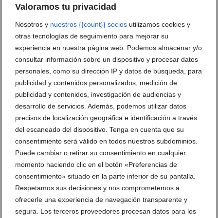
05 de agosto de 2026
Valoramos tu privacidad
Nosotros y
nuestros {{count}} socios
utilizamos cookies y
otras tecnologías de seguimiento para mejorar su
experiencia en nuestra página web. Podemos almacenar y/o
consultar información sobre un dispositivo y procesar datos
personales, como su dirección IP y datos de búsqueda, para
publicidad y contenidos personalizados, medición de
publicidad y contenidos, investigación de audiencias y
desarrollo de servicios. Además, podemos utilizar datos
precisos de localización geográfica e identificación a través
del escaneado del dispositivo. Tenga en cuenta que su
consentimiento será válido en todos nuestros subdominios.
Puede cambiar o retirar su consentimiento en cualquier
Recuerdos en lugar de vacíos: la propuesta de Dénia
momento haciendo clic en el botón «Preferencias de
para un ocio juvenil sin alcohol este agosto
consentimiento» situado en la parte inferior de su pantalla.
Respetamos sus decisiones y nos comprometemos a
04 de agosto de 2026
ofrecerle una experiencia de navegación transparente y
segura. Los terceros proveedores procesan datos para los