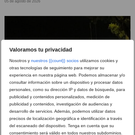
05 de agosto de 2026
Valoramos tu privacidad
Nosotros y
nuestros {{count}} socios
utilizamos cookies y
otras tecnologías de seguimiento para mejorar su
experiencia en nuestra página web. Podemos almacenar y/o
consultar información sobre un dispositivo y procesar datos
personales, como su dirección IP y datos de búsqueda, para
publicidad y contenidos personalizados, medición de
Recuerdos en lugar de vacíos: la propuesta de Dénia
publicidad y contenidos, investigación de audiencias y
para un ocio juvenil sin alcohol este agosto
desarrollo de servicios. Además, podemos utilizar datos
04 de agosto de 2026
precisos de localización geográfica e identificación a través
del escaneado del dispositivo. Tenga en cuenta que su
consentimiento será válido en todos nuestros subdominios.