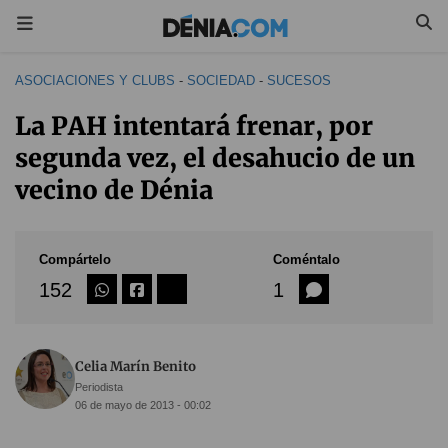
ASOCIACIONES Y CLUBS
-
SOCIEDAD
-
SUCESOS
La PAH intentará frenar, por
segunda vez, el desahucio de un
vecino de Dénia
Compártelo
Coméntalo
152
1
Celia Marín Benito
Periodista
06 de mayo de 2013 - 00:02