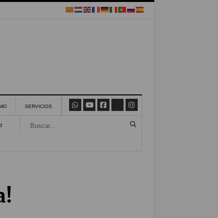
SMO
SERVICIOS
d
a!