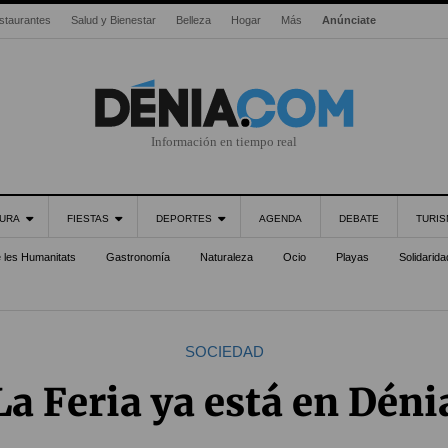
staurantes
Salud y Bienestar
Belleza
Hogar
Más
Anúnciate
Información en tiempo real
URA
FIESTAS
DEPORTES
AGENDA
DEBATE
TURI
e les Humanitats
Gastronomía
Naturaleza
Ocio
Playas
Solidarida
SOCIEDAD
La Feria ya está en Déni