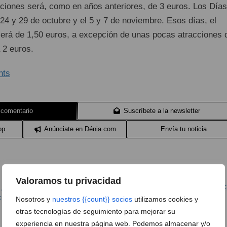
acciones será, como en años anteriores, de 3 euros. Los Días
 24 y 29 de octubre y el 5 y 7 de noviembre. Esos días, el
 será de 1,50 euros, a excepción de unas pocas atracciones 
 2 euros.
 comentario
Suscríbete a la newsletter
pp
Anúnciate en Dénia.com
Envía tu noticia
Valoramos tu privacidad
,
Atracciones de Feria Dénia
,
Feria de Todos los Santos Dénia
,
Feria Dénia
,
F
cremada Dénia
Nosotros y
nuestros {{count}} socios
utilizamos cookies y
otras tecnologías de seguimiento para mejorar su
experiencia en nuestra página web. Podemos almacenar y/o