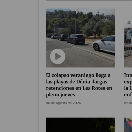
El colapso veraniego llega a
Inn
las playas de Dénia: largas
exp
retenciones en Les Rotes en
la 
pleno jueves
enf
06 de agosto de 2026
05 d