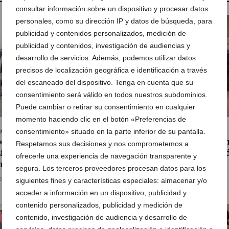
consultar información sobre un dispositivo y procesar datos
personales, como su dirección IP y datos de búsqueda, para
publicidad y contenidos personalizados, medición de
publicidad y contenidos, investigación de audiencias y
desarrollo de servicios. Además, podemos utilizar datos
precisos de localización geográfica e identificación a través
del escaneado del dispositivo. Tenga en cuenta que su
consentimiento será válido en todos nuestros subdominios.
Puede cambiar o retirar su consentimiento en cualquier
momento haciendo clic en el botón «Preferencias de
ovación contra el calor:
Dénia renueva su
consentimiento» situado en la parte inferior de su pantalla.
erimentos con pintura en
compromiso solidario co
Respetamos sus decisiones y nos comprometemos a
Línea 9 del TRAM para
una jornada de donación 
ofrecerle una experiencia de navegación transparente y
riar los raíles
sangre
segura. Los terceros proveedores procesan datos para los
e agosto de 2026
05 de agosto de 2026
siguientes fines y características especiales: almacenar y/o
acceder a información en un dispositivo, publicidad y
contenido personalizados, publicidad y medición de
contenido, investigación de audiencia y desarrollo de