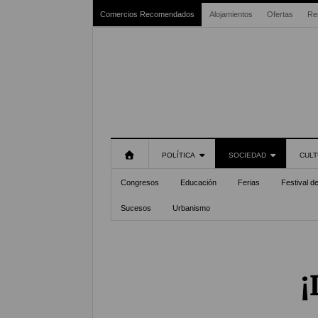
Comercios Recomendados
Alojamientos
Ofertas
Re
POLÍTICA
SOCIEDAD
CULT
Congresos
Educación
Ferias
Festival d
Sucesos
Urbanismo
¡