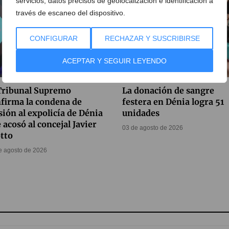
servicios, datos precisos de geolocalización e identificación a
través de escaneo del dispositivo.
CONFIGURAR
RECHAZAR Y SUSCRIBIRSE
ACEPTAR Y SEGUIR LEYENDO
Tribunal Supremo
La donación de sangre
firma la condena de
festera en Dénia logra 51
sión al expolicía de Dénia
unidades
 acosó al concejal Javier
03 de agosto de 2026
tto
e agosto de 2026