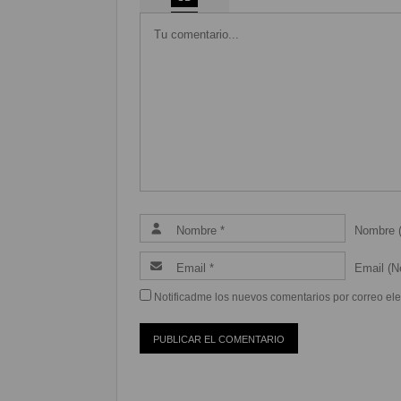
Coméntalo
0
Nombre (
Email (Ne
Notificadme los nuevos comentarios por correo ele