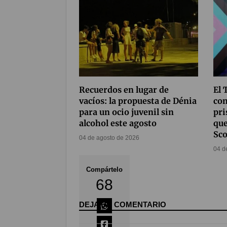
Recuerdos en lugar de
El 
vacíos: la propuesta de Dénia
con
para un ocio juvenil sin
pri
alcohol este agosto
que
Sco
04 de agosto de 2026
04 d
Compártelo
68
DEJA UN COMENTARIO