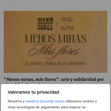
“Menos minas, más flores”: arte y solidaridad por
el pueblo saharaui
Valoramos tu privacidad
06 de agosto de 2026
Nosotros y
nuestros {{count}} socios
utilizamos cookies y
otras tecnologías de seguimiento para mejorar su