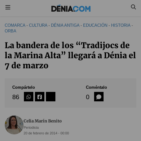
COMARCA
-
CULTURA
-
DÉNIA ANTIGA
-
EDUCACIÓN
-
HISTORIA
-
ORBA
La bandera de los “Tradijocs de
la Marina Alta” llegará a Dénia el
7 de marzo
Compártelo
Coméntalo
86
0
Celia Marín Benito
Periodista
20 de febrero de 2014 - 00:00