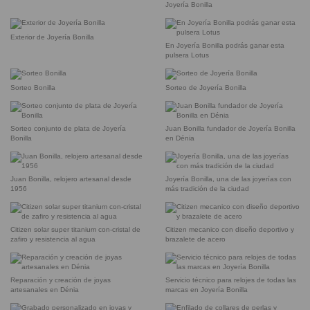
Joyería Bonilla
Exterior de Joyería Bonilla
En Joyería Bonilla podrás ganar esta
pulsera Lotus
Sorteo Bonilla
Sorteo de Joyería Bonilla
Sorteo conjunto de plata de Joyería
Juan Bonilla fundador de Joyería Bonilla
Bonilla
en Dénia
Juan Bonilla, relojero artesanal desde
Joyería Bonilla, una de las joyerías con
1956
más tradición de la ciudad
Citizen solar super titanium con-cristal de
Citizen mecanico con diseño deportivo y
zafiro y resistencia al agua
brazalete de acero
Reparación y creación de joyas
Servicio técnico para relojes de todas las
artesanales en Dénia
marcas en Joyería Bonilla