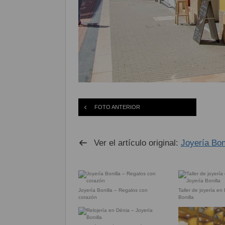
FOTO ANTERIOR
Ver el artículo original:
Joyería Bon
Joyería Bonilla – Regalos con
Taller de joyería en
corazón
Bonilla