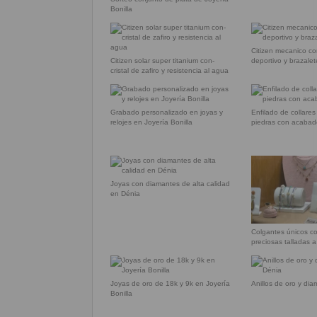
Bonilla
Citizen mecanico c
Citizen solar super titanium con-
deportivo y brazale
cristal de zafiro y resistencia al agua
Grabado personalizado en joyas y
Enfilado de collares
relojes en Joyería Bonilla
piedras con acabad
Joyas con diamantes de alta calidad
en Dénia
Colgantes únicos c
preciosas talladas 
Joyas de oro de 18k y 9k en Joyería
Anillos de oro y di
Bonilla