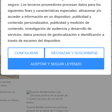
segura. Los terceros proveedores procesan datos para los
siguientes fines y características especiales: almacenar y/o
acceder a información en un dispositivo, publicidad y
on diseño
Reparación y creación de joyas
te de acero
artesanales en Dénia
Servicio técnico para relojes d
contenido personalizados, publicidad y medición de
todas las marcas en Joyería Bo
contenido, investigación de audiencia y desarrollo de
servicios, datos precisos de geolocalización e identificación a
 de perlas y
Anillos finos con acabados de 
través de escaneo del dispositivo.
o profesional
Anillos finos con acabados de alta
joyería
joyeAnillos de oro amarillo blanco y
rosa en Joyería Bonillaría
CONFIGURAR
RECHAZAR Y SUSCRIBIRSE
ACEPTAR Y SEGUIR LEYENDO
Anillos con piedras preciosas y
Pulseras artesanales en oro y 
gemas naturales
en Dénia
on piedras
a mano
amantes en Dénia
Joyería Bonilla sortea una preciosa
pulsera de la suerte de 7 nudos con