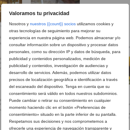
Valoramos tu privacidad
Nosotros y
nuestros {{count}} socios
utilizamos cookies y
 en Dénia –
Joyero en Dénia – Joyería Bonilla
otras tecnologías de seguimiento para mejorar su
experiencia en nuestra página web. Podemos almacenar y/o
Bonilla
consultar información sobre un dispositivo y procesar datos
Reparación de joyas y relojes en
Colgante para el Día de la Ma
Dénia
Joyería Bonilla
personales, como su dirección IP y datos de búsqueda, para
publicidad y contenidos personalizados, medición de
Sorteo Bonilla
publicidad y contenidos, investigación de audiencias y
podrás ganar
desarrollo de servicios. Además, podemos utilizar datos
precisos de localización geográfica e identificación a través
del escaneado del dispositivo. Tenga en cuenta que su
Sorteo de Joyería Bonilla
consentimiento será válido en todos nuestros subdominios.
Puede cambiar o retirar su consentimiento en cualquier
momento haciendo clic en el botón «Preferencias de
or de Joyería
Juan Bonilla, relojero artesanal
consentimiento» situado en la parte inferior de su pantalla.
desde 1956
Joyería Bonilla, una de las joy
con más tradición de la ciudad
Respetamos sus decisiones y nos comprometemos a
ofrecerle una experiencia de navegación transparente y