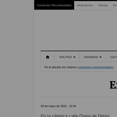
Comercios Recomendados
Alojamientos
Ofertas
Re
POLÍTICA
SOCIEDAD
CULT
No te pierdas los mejores
comercios recomendados
.
E
04 de mayo de 2021 - 11:04
En la céntrica calle Diana de Dénia.