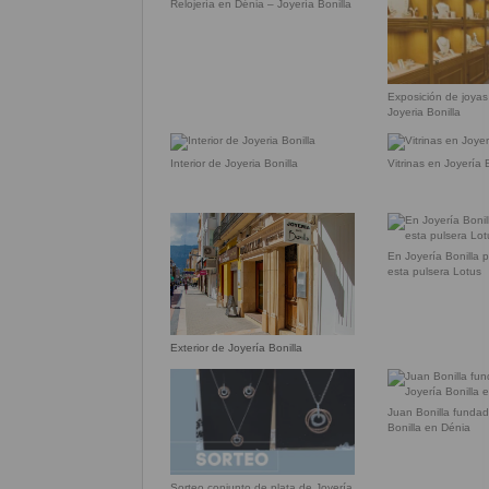
Relojería en Dénia – Joyería Bonilla
Exposición de joyas
Joyeria Bonilla
Interior de Joyeria Bonilla
Vitrinas en Joyería 
En Joyería Bonilla 
esta pulsera Lotus
Exterior de Joyería Bonilla
Juan Bonilla fundad
Bonilla en Dénia
Sorteo conjunto de plata de Joyería