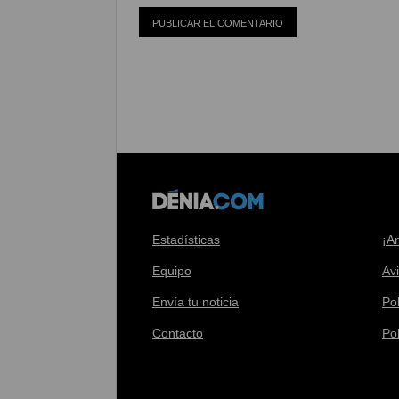
Estadísticas
¡A
Equipo
Av
Envía tu noticia
Pol
Contacto
Po