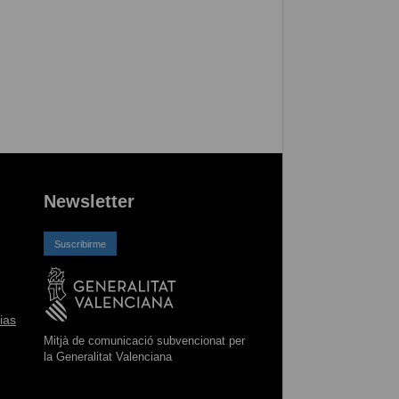
Newsletter
Suscribirme
ias
Mitjà de comunicació subvencionat per
la Generalitat Valenciana