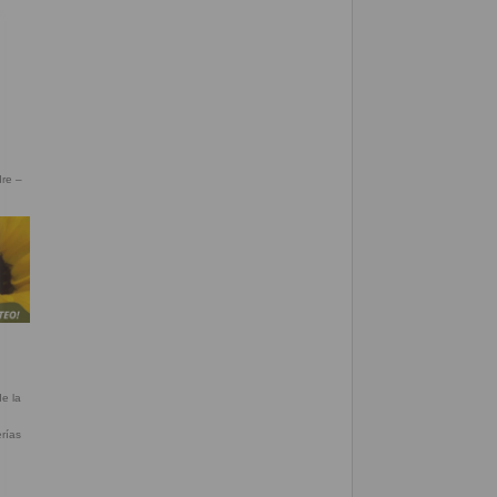
dre –
erías