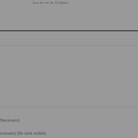
luna de oro de 18 kilates
Necesario)
cesario) (No será visible)