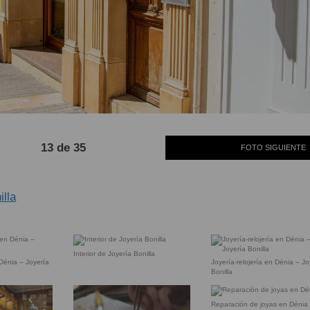
13 de 35
FOTO SIGUIENTE
illa
Interior de Joyería Bonilla
 Dénia – Joyería
Joyería-relojería en Dénia – Jo
Bonilla
Reparación de joyas en Dénia