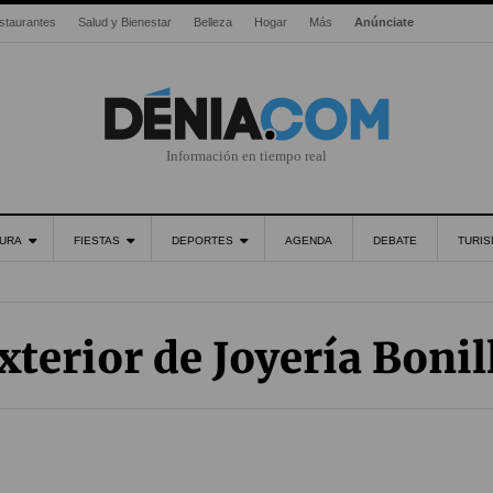
staurantes
Salud y Bienestar
Belleza
Hogar
Más
Anúnciate
Información en tiempo real
URA
FIESTAS
DEPORTES
AGENDA
DEBATE
TURI
xterior de Joyería Bonil