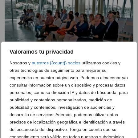
Valoramos tu privacidad
Nosotros y
nuestros {{count}} socios
utilizamos cookies y
otras tecnologías de seguimiento para mejorar su
De los «sold out» al vacío: el nuevo formato de
experiencia en nuestra página web. Podemos almacenar y/o
Dénia Ciutat del Pensament no logra enganchar al
consultar información sobre un dispositivo y procesar datos
público
personales, como su dirección IP y datos de búsqueda, para
12 de junio de 2026
publicidad y contenidos personalizados, medición de
publicidad y contenidos, investigación de audiencias y
desarrollo de servicios. Además, podemos utilizar datos
precisos de localización geográfica e identificación a través
del escaneado del dispositivo. Tenga en cuenta que su
consentimiento será válido en todos nuestros subdominios.