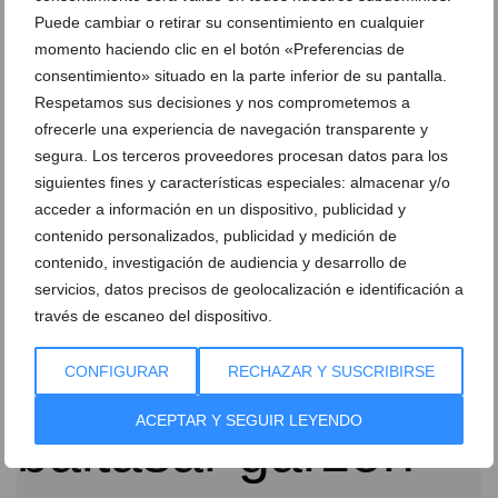
Puede cambiar o retirar su consentimiento en cualquier
momento haciendo clic en el botón «Preferencias de
consentimiento» situado en la parte inferior de su pantalla.
Respetamos sus decisiones y nos comprometemos a
ofrecerle una experiencia de navegación transparente y
segura. Los terceros proveedores procesan datos para los
siguientes fines y características especiales: almacenar y/o
acceder a información en un dispositivo, publicidad y
El artista dianense Dani Sanchis cierra la
contenido personalizados, publicidad y medición de
temporada de primavera de Koinós Dénia
contenido, investigación de audiencia y desarrollo de
15 de mayo de 2026
servicios, datos precisos de geolocalización e identificación a
través de escaneo del dispositivo.
CONFIGURAR
RECHAZAR Y SUSCRIBIRSE
ACEPTAR Y SEGUIR LEYENDO