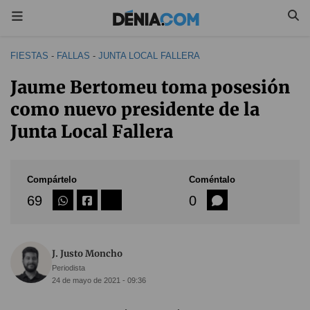
FIESTAS
-
FALLAS
-
JUNTA LOCAL FALLERA
Jaume Bertomeu toma posesión
como nuevo presidente de la
Junta Local Fallera
Compártelo
Coméntalo
69
0
J. Justo Moncho
Periodista
24 de mayo de 2021 - 09:36