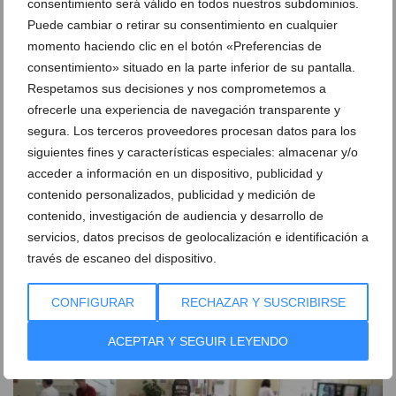
consentimiento será válido en todos nuestros subdominios.
Puede cambiar o retirar su consentimiento en cualquier
momento haciendo clic en el botón «Preferencias de
consentimiento» situado en la parte inferior de su pantalla.
Respetamos sus decisiones y nos comprometemos a
ofrecerle una experiencia de navegación transparente y
segura. Los terceros proveedores procesan datos para los
siguientes fines y características especiales: almacenar y/o
acceder a información en un dispositivo, publicidad y
contenido personalizados, publicidad y medición de
contenido, investigación de audiencia y desarrollo de
servicios, datos precisos de geolocalización e identificación a
Arrancan los Moros y Cristianos de Dénia: así fue el
través de escaneo del dispositivo.
primer gran día de fiesta
02 de agosto de 2026
CONFIGURAR
RECHAZAR Y SUSCRIBIRSE
ACEPTAR Y SEGUIR LEYENDO