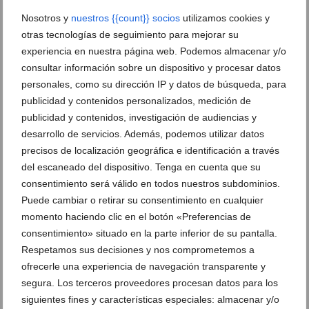
Nosotros y
nuestros {{count}} socios
utilizamos cookies y
otras tecnologías de seguimiento para mejorar su
experiencia en nuestra página web. Podemos almacenar y/o
consultar información sobre un dispositivo y procesar datos
personales, como su dirección IP y datos de búsqueda, para
publicidad y contenidos personalizados, medición de
publicidad y contenidos, investigación de audiencias y
desarrollo de servicios. Además, podemos utilizar datos
precisos de localización geográfica e identificación a través
del escaneado del dispositivo. Tenga en cuenta que su
consentimiento será válido en todos nuestros subdominios.
Recuerdos en lugar de vacíos: la propuesta de Dénia
Puede cambiar o retirar su consentimiento en cualquier
para un ocio juvenil sin alcohol este agosto
momento haciendo clic en el botón «Preferencias de
consentimiento» situado en la parte inferior de su pantalla.
04 de agosto de 2026
Respetamos sus decisiones y nos comprometemos a
ofrecerle una experiencia de navegación transparente y
segura. Los terceros proveedores procesan datos para los
siguientes fines y características especiales: almacenar y/o