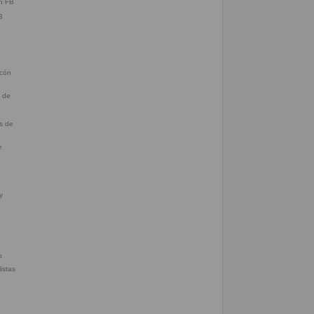
B
n de
e
listas