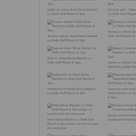
Salón de actos Hotel Dénia Marriott
Eventos julio – Hote
La Sella Golf Resort & Spa
La Sella Golf Resor
Terraza en Hotel Dé
Terraza exterior Hotel Dénia Marriott
Sella Golf Resort &
La Sella Golf Resort & Spa
Sala en Hotel Dénia Marriott La
Sella Golf Resort & Spa
Interior y exterior H
Marriott La Sella Go
Habitación en Hotel Dénia Marriott
Espacios para reun
La Sella Golf Resort & Spa
Dénia Marriott La Se
& Spa
terraza-exterior-hote
Hotel Dénia Marriott La Sella Golf
la-sella-golf-resort-s
Resort & Spa sortea un brunch para
dos personas