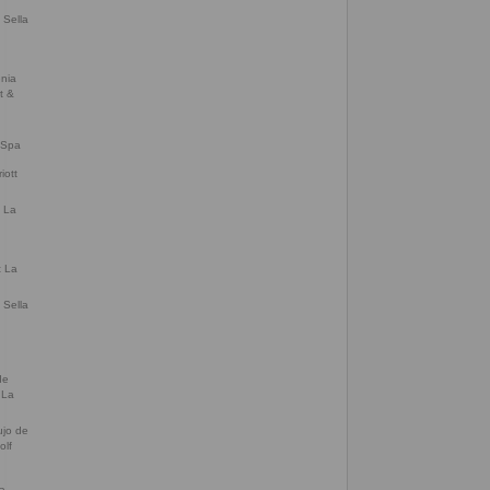
 Sella
& Spa
t La
 Sella
ujo de
olf