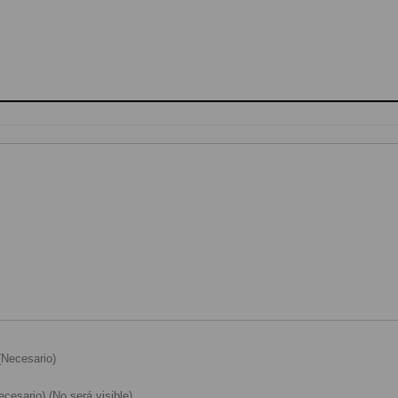
Necesario)
cesario) (No será visible)