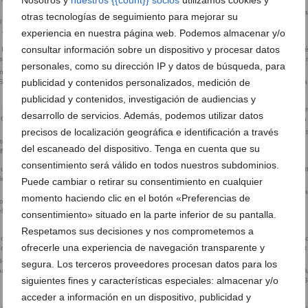
Terraza Hotel Dénia Marriott La
otras tecnologías de seguimiento para mejorar su
l Dénia Marriott
Eventos agosto Hotel Dénia Marriott
Golf Resort & Spa
experiencia en nuestra página web. Podemos almacenar y/o
t & Spa
La Sella Golf Resort & Spa
consultar información sobre un dispositivo y procesar datos
personales, como su dirección IP y datos de búsqueda, para
nia Marriott La
publicidad y contenidos personalizados, medición de
 Spa
Terraza en dormitorio – Hotel Dénia
Salón de actos en Hotel Dénia
Marriott La Sella Golf Resort & Spa
Marriott La Sella Golf Resort 
publicidad y contenidos, investigación de audiencias y
desarrollo de servicios. Además, podemos utilizar datos
precisos de localización geográfica e identificación a través
Habitación Hotel Dénia Marriot
otel Dénia
Interior comedor Hotel Dénia Marriott
Sella Golf Resort & Spa
del escaneado del dispositivo. Tenga en cuenta que su
lf Resort & Spa
La Sella Golf Resort & Spa
consentimiento será válido en todos nuestros subdominios.
Puede cambiar o retirar su consentimiento en cualquier
Comedor en Hotel Dénia Marriott La
Barra – Hotel Dénia Marriott La
momento haciendo clic en el botón «Preferencias de
iones en Hotel
Sella Golf Resort & Spa
Golf Resort & Spa
lla Golf Resort
consentimiento» situado en la parte inferior de su pantalla.
Respetamos sus decisiones y nos comprometemos a
ofrecerle una experiencia de navegación transparente y
Sorteo La Sella Marriott
l-denia-marriott-
segura. Los terceros proveedores procesan datos para los
pa
Bienvenido a la recepción de l
siguientes fines y características especiales: almacenar y/o
Hotel Dénia Marriott La Sella G
Resort & Spa
acceder a información en un dispositivo, publicidad y