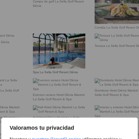
Campo de golf La Sella Golf Resort
Dénia
Comida La Sella Golf Resort D
t Dénia
Terraza La Sella Golf Resort D
Spa La Sella Golf Resort Dénia
 La Sella Golf
Dormitorio Hotel Dénia Marriott
Eventos verano Hotel Dénia Marriott
Sella Golf Resort & Spa
La Sella Golf Resort & Spa
ia Marriott La
Hall Hotel Dénia Marriott La Sella
 Spa
Golf Resort & Spa
Interior y exterior Hotel Dénia
Marriott La Sella Golf Resort 
Valoramos tu privacidad
Nosotros y
nuestros {{count}} socios
utilizamos cookies y