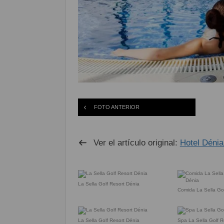
FOTO ANTERIOR
Ver el artículo original:
Hotel Dénia
La Sella Golf Resort Dénia
Comida La Sella Gol
La Sella Golf Resort Dénia
Spa La Sella Golf R