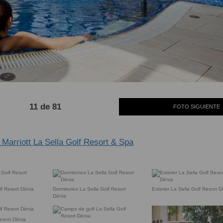
11 de 81
FOTO SIGUIENTE
 Marriott La Sella Golf Resort & Spa
f Resort Dénia
Dormitorios La Sella Golf Resort
Exterior La Sella Golf Resort D
Dénia
esort Dénia