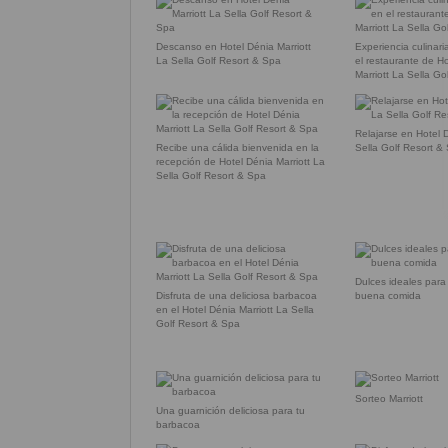
Descanso en Hotel Dénia Marriott
Experiencia culinar
La Sella Golf Resort & Spa
el restaurante de H
Marriott La Sella Go
Relajarse en Hotel D
Recibe una cálida bienvenida en la
Sella Golf Resort &
recepción de Hotel Dénia Marriott La
Sella Golf Resort & Spa
Dulces ideales para 
Disfruta de una deliciosa barbacoa
buena comida
en el Hotel Dénia Marriott La Sella
Golf Resort & Spa
Sorteo Marriott
Una guarnición deliciosa para tu
barbacoa