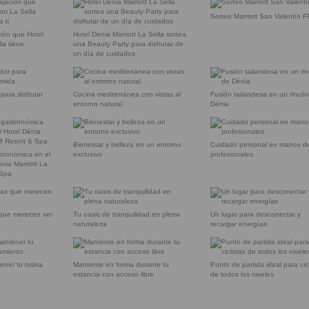
Sorteo Marriott San Valentín F
ción que Hotel
Hotel Denia Marriott La Sella sortea
la tiene
una Beauty Party para disfrutar de
un día de cuidados
ara disfrutar
Cocina mediterránea con vistas al
Fusión tailandesa en un rincó
entorno natural
Dénia
Bienestar y belleza en un entorno
Cuidado personal en manos d
tronómica en el
exclusivo
profesionales
nia Marriott La
 Spa
que merecen ser
Tu oasis de tranquilidad en plena
Un lugar para desconectar y
naturaleza
recargar energías
ner tu rutina
Mantente en forma durante tu
Punto de partida ideal para cic
estancia con acceso libre
de todos los niveles