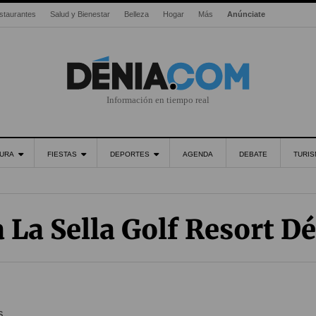
staurantes
Salud y Bienestar
Belleza
Hogar
Más
Anúnciate
Información en tiempo real
URA
FIESTAS
DEPORTES
AGENDA
DEBATE
TURI
 La Sella Golf Resort D
s.