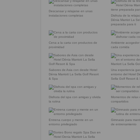
Descansar y relajarse en unas
instalaciones completas
Disfruta de la relaja
Dénia Marriot La Sel
preparada para ti
Cena a la carta con productos de
Ambiente acogedor p
proximidad
cada comida
Sabores de Asia con desde Hotel
Una experiencia gas
Dénia Marriott La Sella Golf Resort
entorno del Hotel Dé
& Spa
Sella Golf Resort &
Disfruta del spa con amigas y olvida
Momentos de relax 
la rutina
compartidos
Entrena cuerpo y mente en un
Gimnasio para mante
entorno privilegiado
de entrenamiento