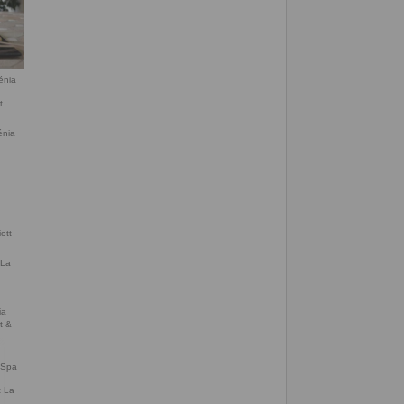
énia
énia
 La
& Spa