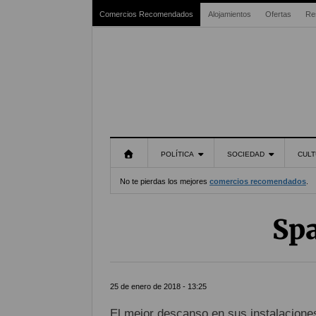
Comercios Recomendados
Alojamientos
Ofertas
Re
POLÍTICA
SOCIEDAD
CULT
No te pierdas los mejores
comercios recomendados
.
Spa
25 de enero de 2018 - 13:25
El mejor descanso en sus instalacione