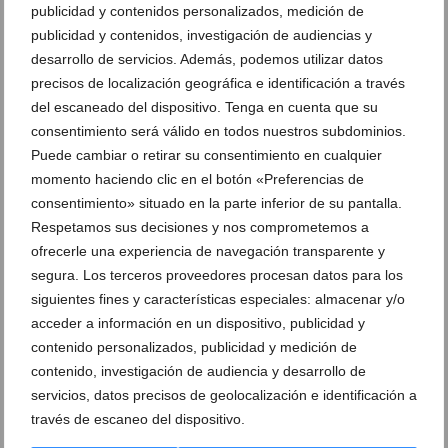
publicidad y contenidos personalizados, medición de
Sorteo Marriott
publicidad y contenidos, investigación de audiencias y
Una guarnición deliciosa para tu
barbacoa
desarrollo de servicios. Además, podemos utilizar datos
Ameniza el día con una comida para
precisos de localización geográfica e identificación a través
todos los gustos
del escaneado del dispositivo. Tenga en cuenta que su
consentimiento será válido en todos nuestros subdominios.
Puede cambiar o retirar su consentimiento en cualquier
Brinda con una copa de cava durante la
jornada
momento haciendo clic en el botón «Preferencias de
consentimiento» situado en la parte inferior de su pantalla.
Respetamos sus decisiones y nos comprometemos a
Descansar y relajarse en unas
instalaciones completas
Disfruta de la relajación que Hotel Dénia
ofrecerle una experiencia de navegación transparente y
Marriot La Sella tiene preparada para ti
segura. Los terceros proveedores procesan datos para los
siguientes fines y características especiales: almacenar y/o
Sorteo Marriott San Valentín FB
acceder a información en un dispositivo, publicidad y
Hotel Denia Marriott La Sella sortea una
Beauty Party para disfrutar de un día de
contenido personalizados, publicidad y medición de
cuidados
contenido, investigación de audiencia y desarrollo de
servicios, datos precisos de geolocalización e identificación a
Cena a la carta con productos de
Ambiente acogedor para disfrutar cada
través de escaneo del dispositivo.
proximidad
comida