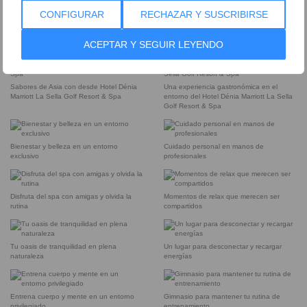
CONFIGURAR
RECHAZAR Y SUSCRIBIRSE
Cocina mediterránea con vistas al
Fusión tailandesa en un rincón de Dénia
entorno natural
ACEPTAR Y SEGUIR LEYENDO
Sabores de Asia con desde Hotel Dénia
Una experiencia gastronómica en el
Marriott La Sella Golf Resort & Spa
entorno del Hotel Dénia Marriott La Sella
Golf Resort & Spa
Bienestar y belleza en un entorno
Cuidado personal en manos de
exclusivo
profesionales
Disfruta del spa con amigas y olvida la
Momentos de relax que merecen ser
rutina
compartidos
Tu oasis de tranquilidad en plena
Un lugar para desconectar y recargar
naturaleza
energías
Entrena cuerpo y mente en un entorno
Gimnasio para mantener tu rutina de
privilegiado
entrenamiento