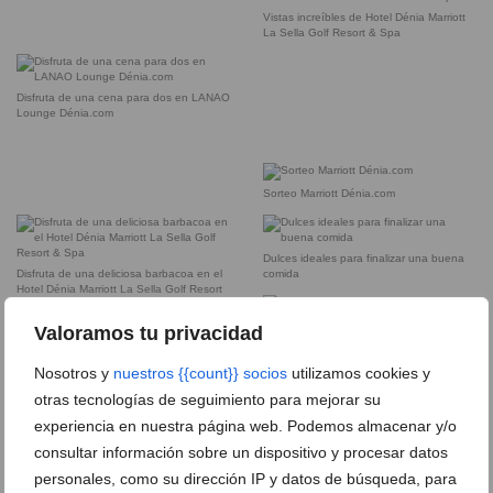
Vistas increíbles de Hotel Dénia Marriott
La Sella Golf Resort & Spa
Disfruta de una cena para dos en LANAO
Lounge Dénia.com
Sorteo Marriott Dénia.com
Dulces ideales para finalizar una buena
Disfruta de una deliciosa barbacoa en el
comida
Hotel Dénia Marriott La Sella Golf Resort
& Spa
Valoramos tu privacidad
En Hotel Dénia Marriott La Sella Golf
Resort & Spa puedes degustar una
Nosotros y
nuestros {{count}} socios
utilizamos cookies y
exquisita propuesta gaastronómica
otras tecnologías de seguimiento para mejorar su
experiencia en nuestra página web. Podemos almacenar y/o
Finaliza tu barbacoa con exquisitos
consultar información sobre un dispositivo y procesar datos
dulces
personales, como su dirección IP y datos de búsqueda, para