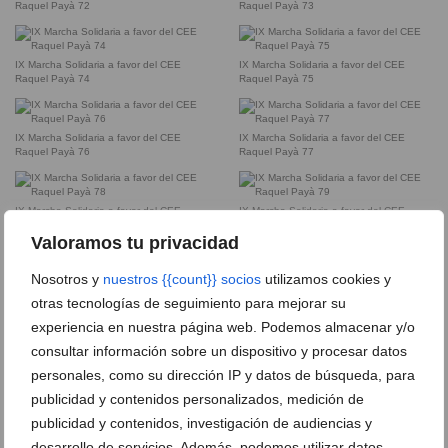
Raquel Payà 72
Raquel Payà 73
IX Marcha Solidaria a favor del CEE
IX Marcha Solidaria a favor del CEE
Raquel Payà 74
Raquel Payà 75
IX Marcha Solidaria a favor del CEE
IX Marcha Solidaria a favor del CEE
Raquel Payà 76
Raquel Payà 77
IX Marcha Solidaria a favor del CEE
IX Marcha Solidaria a favor del CEE
Raquel Payà 78
Raquel Payà 79
Valoramos tu privacidad
Nosotros y
nuestros {{count}} socios
utilizamos cookies y
IX Marcha Solidaria a favor del CEE
IX Marcha Solidaria a favor del CEE
Raquel Payà 80
Raquel Payà 81
otras tecnologías de seguimiento para mejorar su
experiencia en nuestra página web. Podemos almacenar y/o
consultar información sobre un dispositivo y procesar datos
IX Marcha Solidaria a favor del CEE
IX Marcha Solidaria a favor del CEE
Raquel Payà 82
Raquel Payà 83
personales, como su dirección IP y datos de búsqueda, para
publicidad y contenidos personalizados, medición de
publicidad y contenidos, investigación de audiencias y
IX Marcha Solidaria a favor del CEE
IX Marcha Solidaria a favor del CEE
Raquel Payà 84
Raquel Payà 85
desarrollo de servicios. Además, podemos utilizar datos