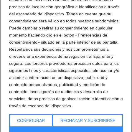
precisos de localización geográfica e identificación a través
del escaneado del dispositivo. Tenga en cuenta que su
IX Marcha Solidaria a favor del CEE
IX Marcha Solidaria a favor del CEE
Raquel Payà 86
consentimiento será válido en todos nuestros subdominios.
Raquel Payà 87
Puede cambiar o retirar su consentimiento en cualquier
momento haciendo clic en el botón «Preferencias de
IX Marcha Solidaria a favor del CEE
IX Marcha Solidaria a favor del CEE
consentimiento» situado en la parte inferior de su pantalla.
Raquel Payà 88
Raquel Payà 89
Respetamos sus decisiones y nos comprometemos a
ofrecerle una experiencia de navegación transparente y
IX Marcha Solidaria a favor del CEE
IX Marcha Solidaria a favor del CEE
segura. Los terceros proveedores procesan datos para los
Raquel Payà 90
Raquel Payà 91
siguientes fines y características especiales: almacenar y/o
acceder a información en un dispositivo, publicidad y
IX Marcha Solidaria a favor del CEE
IX Marcha Solidaria a favor del CEE
contenido personalizados, publicidad y medición de
Raquel Payà 92
Raquel Payà 93
contenido, investigación de audiencia y desarrollo de
servicios, datos precisos de geolocalización e identificación a
IX Marcha Solidaria a favor del CEE
IX Marcha Solidaria a favor del CEE
través de escaneo del dispositivo.
Raquel Payà 94
Raquel Payà 95
CONFIGURAR
RECHAZAR Y SUSCRIBIRSE
IX Marcha Solidaria a favor del CEE
IX Marcha Solidaria a favor del CEE
Raquel Payà 96
Raquel Payà 97