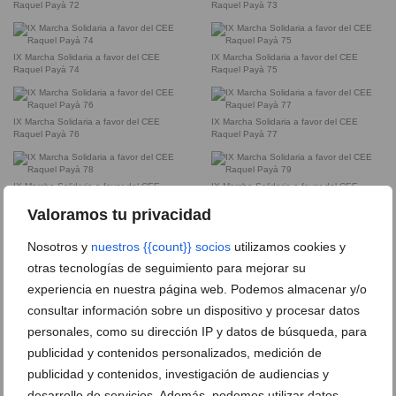
Raquel Payà 72
Raquel Payà 73
IX Marcha Solidaria a favor del CEE
IX Marcha Solidaria a favor del CEE
Raquel Payà 74
Raquel Payà 75
IX Marcha Solidaria a favor del CEE
IX Marcha Solidaria a favor del CEE
Raquel Payà 76
Raquel Payà 77
IX Marcha Solidaria a favor del CEE
IX Marcha Solidaria a favor del CEE
Raquel Payà 78
Raquel Payà 79
Valoramos tu privacidad
Nosotros y
nuestros {{count}} socios
utilizamos cookies y
IX Marcha Solidaria a favor del CEE
IX Marcha Solidaria a favor del CEE
Raquel Payà 80
Raquel Payà 81
otras tecnologías de seguimiento para mejorar su
experiencia en nuestra página web. Podemos almacenar y/o
consultar información sobre un dispositivo y procesar datos
IX Marcha Solidaria a favor del CEE
IX Marcha Solidaria a favor del CEE
Raquel Payà 82
Raquel Payà 83
personales, como su dirección IP y datos de búsqueda, para
publicidad y contenidos personalizados, medición de
publicidad y contenidos, investigación de audiencias y
IX Marcha Solidaria a favor del CEE
IX Marcha Solidaria a favor del CEE
Raquel Payà 84
Raquel Payà 85
desarrollo de servicios. Además, podemos utilizar datos