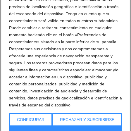
precisos de localización geográfica e identificación a través
del escaneado del dispositivo. Tenga en cuenta que su
IX Marcha Solidaria a favor del CEE
IX Marcha Solidaria a favor del CEE
Raquel Payà 86
consentimiento será válido en todos nuestros subdominios.
Raquel Payà 87
Puede cambiar o retirar su consentimiento en cualquier
momento haciendo clic en el botón «Preferencias de
IX Marcha Solidaria a favor del CEE
IX Marcha Solidaria a favor del CEE
consentimiento» situado en la parte inferior de su pantalla.
Raquel Payà 88
Raquel Payà 89
Respetamos sus decisiones y nos comprometemos a
ofrecerle una experiencia de navegación transparente y
IX Marcha Solidaria a favor del CEE
IX Marcha Solidaria a favor del CEE
segura. Los terceros proveedores procesan datos para los
Raquel Payà 90
Raquel Payà 91
siguientes fines y características especiales: almacenar y/o
acceder a información en un dispositivo, publicidad y
IX Marcha Solidaria a favor del CEE
IX Marcha Solidaria a favor del CEE
contenido personalizados, publicidad y medición de
Raquel Payà 92
Raquel Payà 93
contenido, investigación de audiencia y desarrollo de
servicios, datos precisos de geolocalización e identificación a
IX Marcha Solidaria a favor del CEE
IX Marcha Solidaria a favor del CEE
través de escaneo del dispositivo.
Raquel Payà 94
Raquel Payà 95
CONFIGURAR
RECHAZAR Y SUSCRIBIRSE
IX Marcha Solidaria a favor del CEE
IX Marcha Solidaria a favor del CEE
Raquel Payà 96
Raquel Payà 97