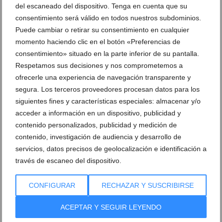
El ultimátum del PP de Dénia al nuevo alcalde por la
del escaneado del dispositivo. Tenga en cuenta que su
pérdida de fondos europeos
consentimiento será válido en todos nuestros subdominios.
28 de julio de 2026
Puede cambiar o retirar su consentimiento en cualquier
momento haciendo clic en el botón «Preferencias de
consentimiento» situado en la parte inferior de su pantalla.
Respetamos sus decisiones y nos comprometemos a
ofrecerle una experiencia de navegación transparente y
segura. Los terceros proveedores procesan datos para los
siguientes fines y características especiales: almacenar y/o
acceder a información en un dispositivo, publicidad y
contenido personalizados, publicidad y medición de
contenido, investigación de audiencia y desarrollo de
servicios, datos precisos de geolocalización e identificación a
través de escaneo del dispositivo.
CONFIGURAR
RECHAZAR Y SUSCRIBIRSE
El PSPV alerta de «racismo institucional» en los
presupuestos del Consell que «abandonan» a la
ACEPTAR Y SEGUIR LEYENDO
Marina Alta