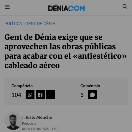
POLÍTICA
-
GENT DE DÉNIA
Gent de Dénia exige que se
aprovechen las obras públicas
para acabar con el «antiestético»
cableado aéreo
Compártelo
Coméntalo
104
6
J. Justo Moncho
Periodista
06 de julio de 2026 - 14:12