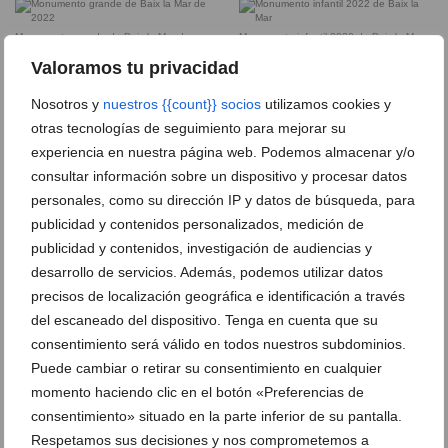
Monumento grande de Baix la Mar de
Monumento infantil 2022 de Baix la Mar
2022
Valoramos tu privacidad
Nosotros y
nuestros {{count}} socios
utilizamos cookies y
Cargos y comisión celebrando los premios
La comisión posa bajo el ayuntamiento
otras tecnologías de seguimiento para mejorar su
tras ganar el Primer Premio de 2022
experiencia en nuestra página web. Podemos almacenar y/o
Euforia tras recibir el primer premio
consultar información sobre un dispositivo y procesar datos
personales, como su dirección IP y datos de búsqueda, para
Entrega de banderines con los premios
publicidad y contenidos personalizados, medición de
de 2022
publicidad y contenidos, investigación de audiencias y
desarrollo de servicios. Además, podemos utilizar datos
Posado durante la Nit d’Albades
Cantos d’Albades en la falla Baix la Mar
precisos de localización geográfica e identificación a través
del escaneado del dispositivo. Tenga en cuenta que su
Paso de Baix la Mar por la ofrenda
consentimiento será válido en todos nuestros subdominios.
Comisión de Baix la Mar durante la
ofrenda
Puede cambiar o retirar su consentimiento en cualquier
momento haciendo clic en el botón «Preferencias de
Cremà de la falla Baix la Mar
Concurso de paellas de Baix la Mar
consentimiento» situado en la parte inferior de su pantalla.
Respetamos sus decisiones y nos comprometemos a