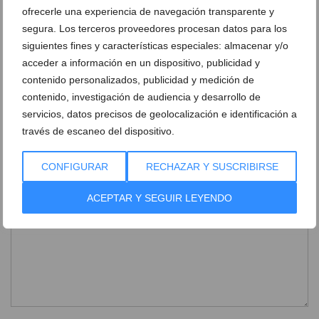
Fiesta en el barrio Baix la mar
ofrecerle una experiencia de navegación transparente y
Los ninots de la Baix la Mar llegan a la
calle
segura. Los terceros proveedores procesan datos para los
siguientes fines y características especiales: almacenar y/o
Ambiente durante la plantà de 2022
acceder a información en un dispositivo, publicidad y
Monumento infantil de la falla Baix la Mar
contenido personalizados, publicidad y medición de
contenido, investigación de audiencia y desarrollo de
servicios, datos precisos de geolocalización e identificación a
DEJA UN COMENTARIO
través de escaneo del dispositivo.
CONFIGURAR
RECHAZAR Y SUSCRIBIRSE
ACEPTAR Y SEGUIR LEYENDO