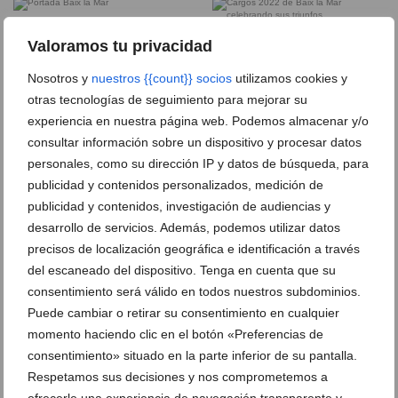
Portada Baix la Mar
Cargos 2022 de Baix la Mar celebrando
Valoramos tu privacidad
sus triunfos
Nosotros y
nuestros {{count}} socios
utilizamos cookies y
Monumento grande de Baix la Mar de
Monumento infantil 2022 de Baix la Mar
otras tecnologías de seguimiento para mejorar su
2022
experiencia en nuestra página web. Podemos almacenar y/o
consultar información sobre un dispositivo y procesar datos
personales, como su dirección IP y datos de búsqueda, para
Cargos y comisión celebrando los premios
La comisión posa bajo el ayuntamiento
publicidad y contenidos personalizados, medición de
tras ganar el Primer Premio de 2022
Euforia tras recibir el primer premio
publicidad y contenidos, investigación de audiencias y
desarrollo de servicios. Además, podemos utilizar datos
precisos de localización geográfica e identificación a través
Entrega de banderines con los premios
del escaneado del dispositivo. Tenga en cuenta que su
de 2022
consentimiento será válido en todos nuestros subdominios.
Posado durante la Nit d’Albades
Puede cambiar o retirar su consentimiento en cualquier
Cantos d’Albades en la falla Baix la Mar
momento haciendo clic en el botón «Preferencias de
consentimiento» situado en la parte inferior de su pantalla.
Paso de Baix la Mar por la ofrenda
Comisión de Baix la Mar durante la
Respetamos sus decisiones y nos comprometemos a
ofrenda
ofrecerle una experiencia de navegación transparente y