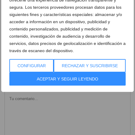
segura. Los terceros proveedores procesan datos para los
Cremà de la falla Baix la Mar
Concurso de paellas de Baix la Mar
siguientes fines y características especiales: almacenar y/o
acceder a información en un dispositivo, publicidad y
Fiesta en el barrio Baix la mar
Los ninots de la Baix la Mar llegan a la
contenido personalizados, publicidad y medición de
calle
contenido, investigación de audiencia y desarrollo de
servicios, datos precisos de geolocalización e identificación a
Ambiente durante la plantà de 2022
Monumento infantil de la falla Baix la Mar
través de escaneo del dispositivo.
CONFIGURAR
RECHAZAR Y SUSCRIBIRSE
DEJA UN COMENTARIO
ACEPTAR Y SEGUIR LEYENDO