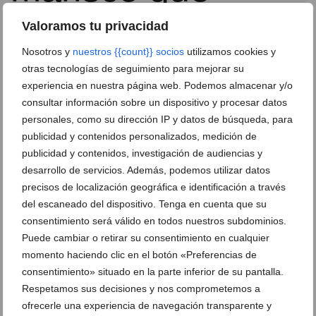
Valoramos tu privacidad
Nosotros y
nuestros {{count}} socios
utilizamos cookies y
otras tecnologías de seguimiento para mejorar su
experiencia en nuestra página web. Podemos almacenar y/o
consultar información sobre un dispositivo y procesar datos
La fideuà que ha llevado a Dénia al podio de uno de
personales, como su dirección IP y datos de búsqueda, para
los concursos más prestigiosos del Mediterráneo
publicidad y contenidos personalizados, medición de
25 de junio de 2026
publicidad y contenidos, investigación de audiencias y
desarrollo de servicios. Además, podemos utilizar datos
precisos de localización geográfica e identificación a través
del escaneado del dispositivo. Tenga en cuenta que su
consentimiento será válido en todos nuestros subdominios.
Puede cambiar o retirar su consentimiento en cualquier
momento haciendo clic en el botón «Preferencias de
consentimiento» situado en la parte inferior de su pantalla.
Respetamos sus decisiones y nos comprometemos a
ofrecerle una experiencia de navegación transparente y