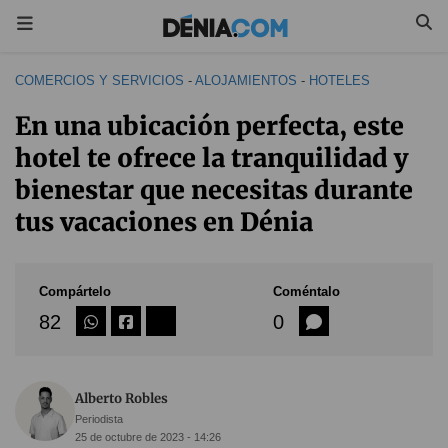
COMERCIOS Y SERVICIOS
-
ALOJAMIENTOS
-
HOTELES
En una ubicación perfecta, este
hotel te ofrece la tranquilidad y
bienestar que necesitas durante
tus vacaciones en Dénia
Compártelo
Coméntalo
82
0
Alberto Robles
Periodista
25 de octubre de 2023 - 14:26