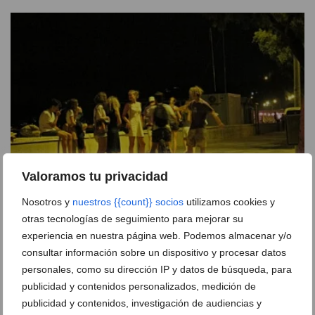
Valoramos tu privacidad
Nosotros y
nuestros {{count}} socios
utilizamos cookies y
Recuerdos en lugar de vacíos: la propuesta de Dénia
otras tecnologías de seguimiento para mejorar su
para un ocio juvenil sin alcohol este agosto
experiencia en nuestra página web. Podemos almacenar y/o
04 de agosto de 2026
consultar información sobre un dispositivo y procesar datos
personales, como su dirección IP y datos de búsqueda, para
publicidad y contenidos personalizados, medición de
publicidad y contenidos, investigación de audiencias y