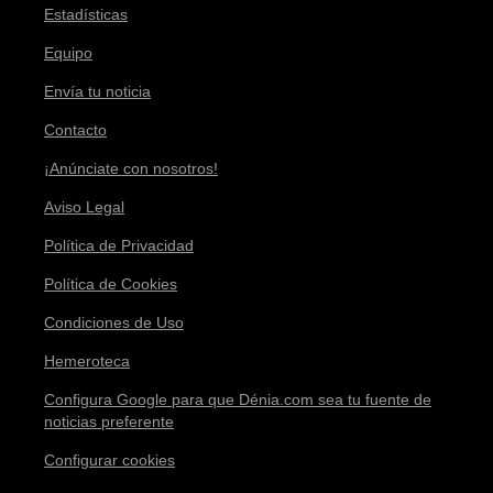
Estadísticas
Equipo
Envía tu noticia
Contacto
¡Anúnciate con nosotros!
Aviso Legal
Política de Privacidad
Política de Cookies
Condiciones de Uso
Hemeroteca
Configura Google para que Dénia.com sea tu fuente de
noticias preferente
Configurar cookies