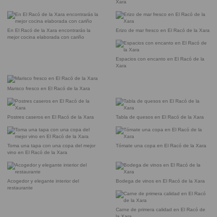
Xara
En El Racó de la Xara encontrarás la
Erizo de mar fresco en El Racó de la Xara
mejor cocina elaborada con cariño
Espacios con encanto en El Racó de la
Xara
Marisco fresco en El Racó de la Xara
Postres caseros en El Racó de la Xara
Tabla de quesos en El Racó de la Xara
Toma una tapa con una copa del mejor
Tómate una copa en El Racó de la Xara
vino en El Racó de la Xara
Acogedor y elegante interior del
Bodega de vinos en El Racó de la Xara
restaurante
Carne de primera calidad en El Racó de
la Xara