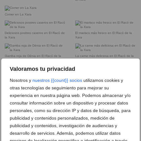
Comer en La Xara
Deliciosos postres caseros en El Racó de
El marisco más fresco en El Racó de la
la Xara
Xara
Gamba roja de Dénia en El Racó de la
La carne más deliciosa en El Racó de la
Xara
Xara
Valoramos tu privacidad
Los postres más originales en El Racó de
Los productos de mejor calidad en El
Nosotros y
nuestros {{count}} socios
utilizamos cookies y
la Xara
Racó de la Xara
otras tecnologías de seguimiento para mejorar su
experiencia en nuestra página web. Podemos almacenar y/o
Vino La Nieta en El Racó de la Xara
Vino Pedro Ximénez 1905 en El Racó de
consultar información sobre un dispositivo y procesar datos
la Xara
personales, como su dirección IP y datos de búsqueda, para
publicidad y contenidos personalizados, medición de
publicidad y contenidos, investigación de audiencias y
Armoniza tus comidas con los mejores
Carnes a la brasa en El Racó de la Xara
vinos de su bodega
desarrollo de servicios. Además, podemos utilizar datos
precisos de localización geográfica e identificación a través