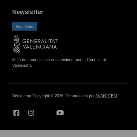
Newsletter
Suscribirme
Mitjà de comunicació subvencionat per la Generalitat
Valenciana
Dénia.com Copyright © 2026. Desarrollado por
AVANTCEM