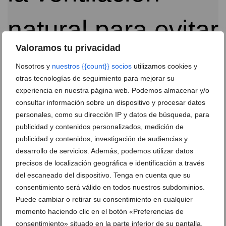
Valoramos tu privacidad
Nosotros y
nuestros {{count}} socios
utilizamos cookies y
El secreto del descanso premium: por qué los
otras tecnologías de seguimiento para mejorar su
colchones naturales y artesanales transforman el
experiencia en nuestra página web. Podemos almacenar y/o
sueño
consultar información sobre un dispositivo y procesar datos
11 de junio de 2026
personales, como su dirección IP y datos de búsqueda, para
publicidad y contenidos personalizados, medición de
publicidad y contenidos, investigación de audiencias y
desarrollo de servicios. Además, podemos utilizar datos
precisos de localización geográfica e identificación a través
del escaneado del dispositivo. Tenga en cuenta que su
consentimiento será válido en todos nuestros subdominios.
Puede cambiar o retirar su consentimiento en cualquier
momento haciendo clic en el botón «Preferencias de
consentimiento» situado en la parte inferior de su pantalla.