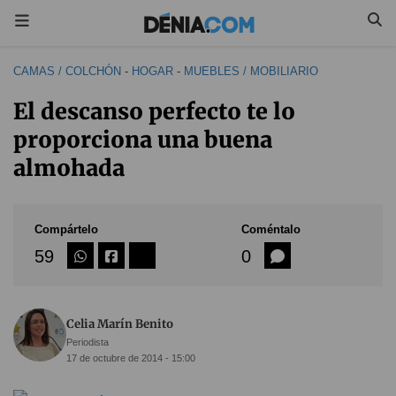
CAMAS / COLCHÓN
-
HOGAR
-
MUEBLES / MOBILIARIO
El descanso perfecto te lo
proporciona una buena
almohada
Compártelo
Coméntalo
59
0
Celia Marín Benito
Periodista
17 de octubre de 2014 - 15:00