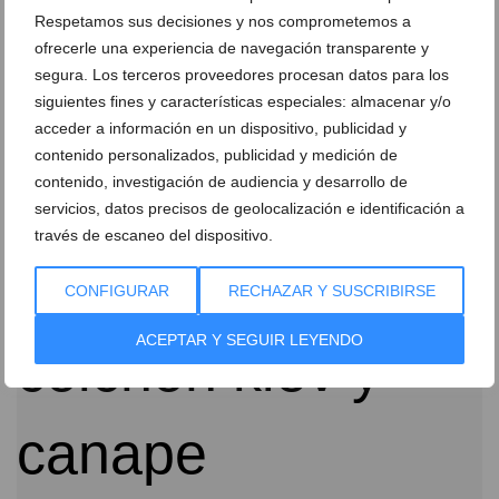
Respetamos sus decisiones y nos comprometemos a
ofrecerle una experiencia de navegación transparente y
segura. Los terceros proveedores procesan datos para los
siguientes fines y características especiales: almacenar y/o
Todo lo que necesitas para dormir bien, ahora a un
acceder a información en un dispositivo, publicidad y
paso de ti: la reciente apertura de Don Colchón en el
contenido personalizados, publicidad y medición de
centro de Dénia
contenido, investigación de audiencia y desarrollo de
04 de diciembre de 2025
servicios, datos precisos de geolocalización e identificación a
través de escaneo del dispositivo.
CONFIGURAR
RECHAZAR Y SUSCRIBIRSE
ACEPTAR Y SEGUIR LEYENDO