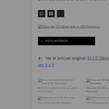
FOTO ANTERIOR
Ver el artículo original:
El CD Dénia 
por 3 a 1
Borja marcando el primer gol ante la
Once del CD Dénia 
UD Portuarios
Portuarios
Paco ante el la UD Portuarios
UD Portuarios ante 