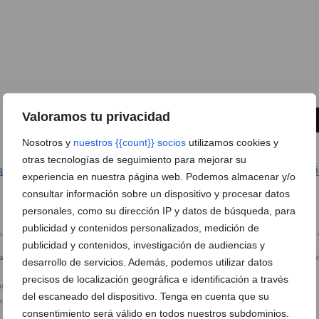
Valoramos tu privacidad
2 de 6
FOTO SIGUIENTE
Nosotros y
nuestros {{count}} socios
utilizamos cookies y
otras tecnologías de seguimiento para mejorar su
se afianza al frente de la clasificación al vencer al Portuar
experiencia en nuestra página web. Podemos almacenar y/o
consultar información sobre un dispositivo y procesar datos
personales, como su dirección IP y datos de búsqueda, para
publicidad y contenidos personalizados, medición de
publicidad y contenidos, investigación de audiencias y
ante la UD
Jugadores saltando al terreno de
Miguel lesionado tuvo que salir
desarrollo de servicios. Además, podemos utilizar datos
juego
terreno de juego
precisos de localización geográfica e identificación a través
del escaneado del dispositivo. Tenga en cuenta que su
el CD Dénia
consentimiento será válido en todos nuestros subdominios.