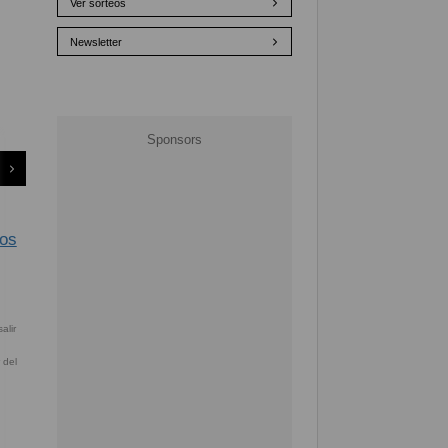
Ver sorteos
Newsletter
ios
 del