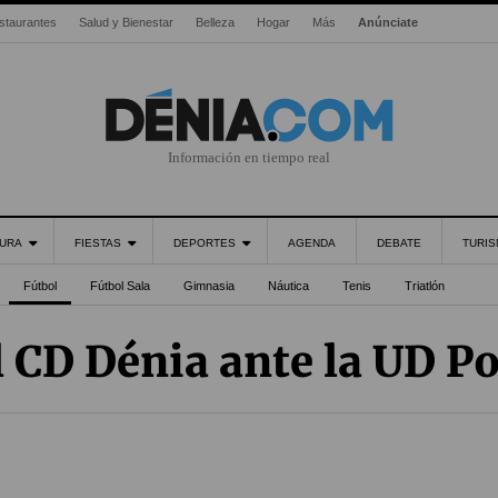
staurantes
Salud y Bienestar
Belleza
Hogar
Más
Anúnciate
Información en tiempo real
URA
FIESTAS
DEPORTES
AGENDA
DEBATE
TURI
Fútbol
Fútbol Sala
Gimnasia
Náutica
Tenis
Triatlón
 CD Dénia ante la UD P