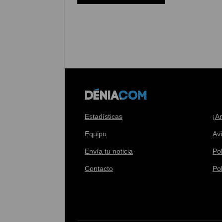
Estadísticas
¡A
Equipo
Av
Envía tu noticia
Pol
Contacto
Po