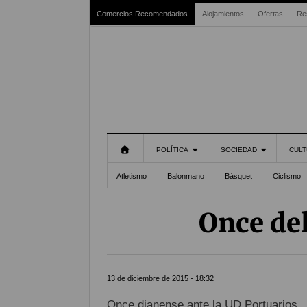
Comercios Recomendados
Alojamientos
Ofertas
Re
POLÍTICA
SOCIEDAD
CULT
Atletismo
Balonmano
Básquet
Ciclismo
Once del
13 de diciembre de 2015 - 18:32
Once dianense ante la UD Portuarios.