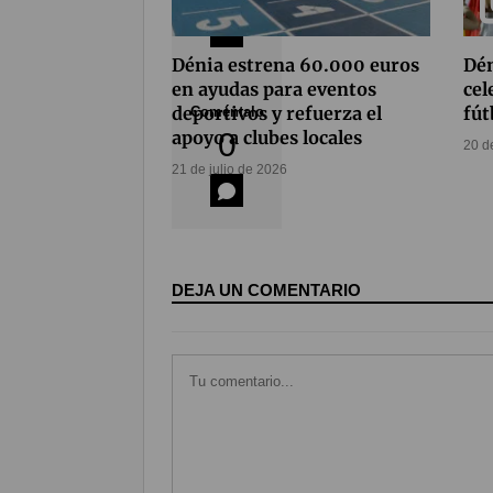
Dénia estrena 60.000 euros
Dén
en ayudas para eventos
cel
deportivos y refuerza el
fút
Coméntalo
apoyo a clubes locales
0
20 d
21 de julio de 2026
DEJA UN COMENTARIO