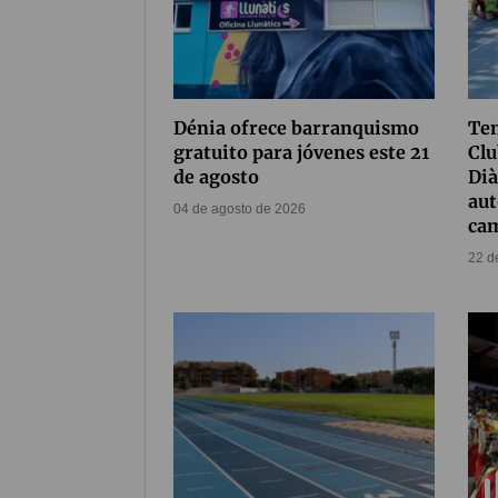
Dénia ofrece barranquismo
Tem
gratuito para jóvenes este 21
Clu
de agosto
Dià
aut
04 de agosto de 2026
ca
22 d
Compártelo
56