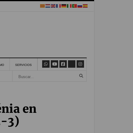
SMO
SERVICIOS
énia en
4-3)