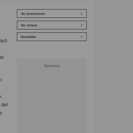
Ver promociones
Ver sorteos
Newsletter
ayó
as
o
o.
 del
e