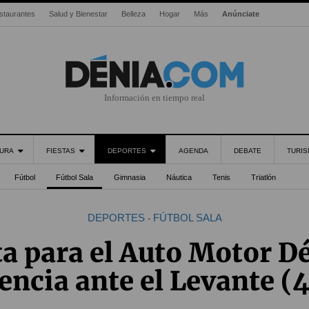
staurantes
Salud y Bienestar
Belleza
Hogar
Más
Anúnciate
Información en tiempo real
URA
FIESTAS
DEPORTES
AGENDA
DEBATE
TURI
Fútbol
Fútbol Sala
Gimnasia
Náutica
Tenis
Triatlón
DEPORTES
FÚTBOL SALA
-
a para el Auto Motor D
encia ante el Levante (