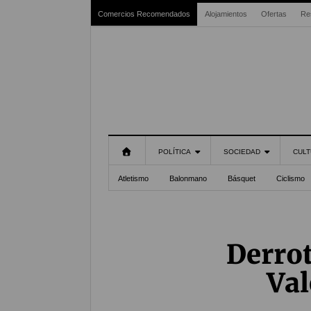
Comercios Recomendados
Alojamientos
Ofertas
Re
POLÍTICA
SOCIEDAD
CULT
Atletismo
Balonmano
Básquet
Ciclismo
Derrot
Val