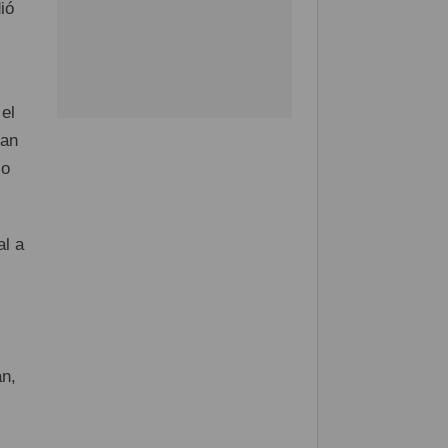
ió
el
ban
so
al a
an,