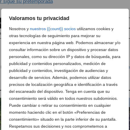
Valoramos tu privacidad
 comentario
Suscríbete a la newsletter
Nosotros y
nuestros {{count}} socios
utilizamos cookies y
pp
Anúnciate en Dénia.com
Envía tu noticia
otras tecnologías de seguimiento para mejorar su
experiencia en nuestra página web. Podemos almacenar y/o
consultar información sobre un dispositivo y procesar datos
personales, como su dirección IP y datos de búsqueda, para
publicidad y contenidos personalizados, medición de
,
Fútbol Sala
,
Andoni
,
Auto Dénia Motors
,
Blai
,
Bofí
,
Curro
,
Dani
,
David
,
Game
publicidad y contenidos, investigación de audiencias y
t Dénia
,
Pla
,
Rober
,
Rubén
desarrollo de servicios. Además, podemos utilizar datos
precisos de localización geográfica e identificación a través
del escaneado del dispositivo. Tenga en cuenta que su
consentimiento será válido en todos nuestros subdominios.
Puede cambiar o retirar su consentimiento en cualquier
momento haciendo clic en el botón «Preferencias de
consentimiento» situado en la parte inferior de su pantalla.
Respetamos sus decisiones y nos comprometemos a