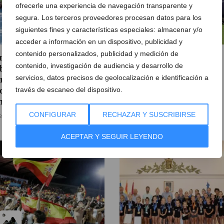
ofrecerle una experiencia de navegación transparente y
segura. Los terceros proveedores procesan datos para los
siguientes fines y características especiales: almacenar y/o
acceder a información en un dispositivo, publicidad y
contenido personalizados, publicidad y medición de
porada histórica para el
Hito histórico del Club
contenido, investigación de audiencia y desarrollo de
b de Atletismo Baleària
Natació Dénia en el
servicios, datos precisos de geolocalización e identificación a
nium: logros nacionales,
Campeonato de España
onómicos y récord en su
través de escaneo del dispositivo.
Infantil
mpus
21 de julio de 2026
CONFIGURAR
RECHAZAR Y SUSCRIBIRSE
e julio de 2026
ACEPTAR Y SEGUIR LEYENDO