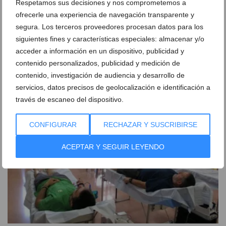
Respetamos sus decisiones y nos comprometemos a
ofrecerle una experiencia de navegación transparente y
segura. Los terceros proveedores procesan datos para los
siguientes fines y características especiales: almacenar y/o
Arrancan los Moros y Cristianos de Dénia: así fue el
acceder a información en un dispositivo, publicidad y
primer gran día de fiesta
contenido personalizados, publicidad y medición de
02 de agosto de 2026
contenido, investigación de audiencia y desarrollo de
servicios, datos precisos de geolocalización e identificación a
través de escaneo del dispositivo.
CONFIGURAR
RECHAZAR Y SUSCRIBIRSE
ACEPTAR Y SEGUIR LEYENDO