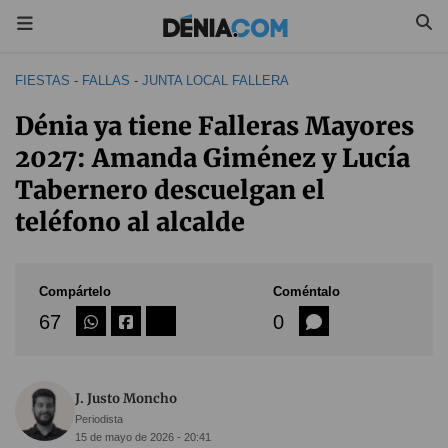
FIESTAS
-
FALLAS
-
JUNTA LOCAL FALLERA
Dénia ya tiene Falleras Mayores
2027: Amanda Giménez y Lucía
Tabernero descuelgan el
teléfono al alcalde
Compártelo
Coméntalo
67
0
J. Justo Moncho
Periodista
15 de mayo de 2026 - 20:41