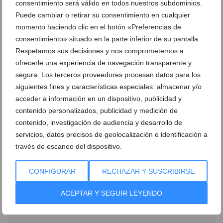
El precio de este apartamento es de 225.000 €*.
consentimiento será válido en todos nuestros subdominios.
Puede cambiar o retirar su consentimiento en cualquier
momento haciendo clic en el botón «Preferencias de
Tu oportunidad de vivir en Dénia con
consentimiento» situado en la parte inferior de su pantalla.
Silvia Piera Inmobiliaria
Respetamos sus decisiones y nos comprometemos a
ofrecerle una experiencia de navegación transparente y
Ya sea buscando la privacidad de una villa
segura. Los terceros proveedores procesan datos para los
independiente en el Montgó o la vibrante vida urbana
siguientes fines y características especiales: almacenar y/o
acceder a información en un dispositivo, publicidad y
junto al puerto, estas dos opciones de
Silvia Piera
contenido personalizados, publicidad y medición de
Inmobiliaria
ofrecen una inversión sólida basada en la
contenido, investigación de audiencia y desarrollo de
ubicación estratégica, la versatilidad de sus espacios y
servicios, datos precisos de geolocalización e identificación a
un precio competitivo en el mercado actual.
través de escaneo del dispositivo.
*Precios a fecha de publicación (15/05/2024).
CONFIGURAR
RECHAZAR Y SUSCRIBIRSE
ACEPTAR Y SEGUIR LEYENDO
Contacta con Silvia Piera Inmobiliaria