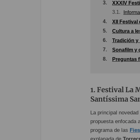
3.
XXXIV Festi
3.1.
Informa
4.
XII Festiva
5.
Cultura a l
6.
Tradición y
7.
Sonafilm y 
8.
Preguntas f
Festival La M
Santíssima Sa
La principal novedad 
propuesta enfocada a
programa de las
Fie
explanada de
Torrec