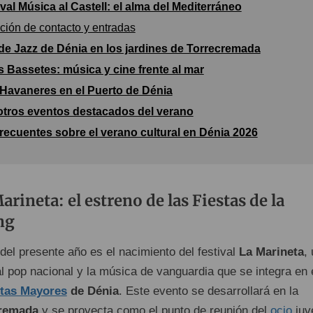
val Música al Castell: el alma del Mediterráneo
ción de contacto y entradas
l de Jazz de Dénia en los jardines de Torrecremada
es Bassetes: música y cine frente al mar
 Havaneres en el Puerto de Dénia
otros eventos destacados del verano
recuentes sobre el verano cultural en Dénia 2026
arineta: el estreno de las Fiestas de la
ng
del presente año es el nacimiento del festival
La Marineta
,
l pop nacional y la música de vanguardia que se integra en 
stas Mayores
de Dénia
. Este evento se desarrollará en la
remada
y se proyecta como el punto de reunión del
ocio
juv