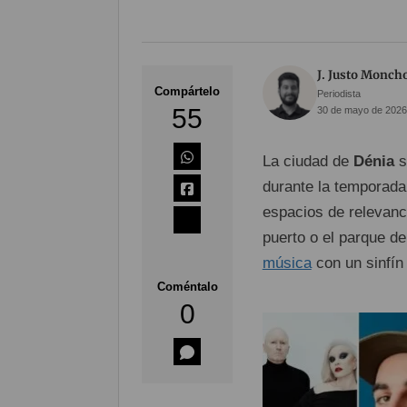
J. Justo Monch
Compártelo
Periodista
55
30 de mayo de 2026
La ciudad de
Dénia
s
durante la temporada
espacios de relevanc
puerto o el parque d
música
con un sinfín
Coméntalo
0