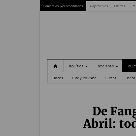
Comercios Recomendados
Alojamientos
Ofertas
Re
POLÍTICA
SOCIEDAD
CULT
Charlas
Cine y televisión
Cursos
Danza
De Fang
Abril: to