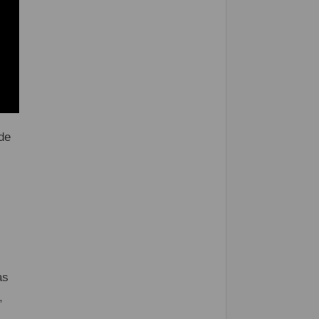
 de
as
,