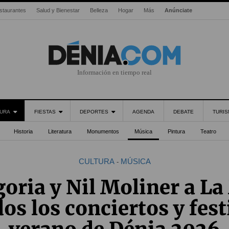
staurantes
Salud y Bienestar
Belleza
Hogar
Más
Anúnciate
Información en tiempo real
URA
FIESTAS
DEPORTES
AGENDA
DEBATE
TURI
Historia
Literatura
Monumentos
Música
Pintura
Teatro
CULTURA
MÚSICA
-
oria y Nil Moliner a La
dos los conciertos y fest