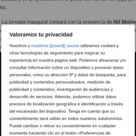
lio.
:
La jornada inaugural contará con la presencia de
Nil Molin
s con mayor volumen de ventas de la actualidad. Completará
Valoramos tu privacidad
ardenal
, con su gira «Mis Notas de Voz Tour», el artista
Nosotros y
nuestros {{count}} socios
utilizamos cookies y
 cierre a cargo de
Michenlo
.
otras tecnologías de seguimiento para mejorar su
experiencia en nuestra página web. Podemos almacenar y/o
consultar información sobre un dispositivo y procesar datos
personales, como su dirección IP y datos de búsqueda, para
publicidad y contenidos personalizados, medición de
publicidad y contenidos, investigación de audiencias y
desarrollo de servicios. Además, podemos utilizar datos
precisos de localización geográfica e identificación a través
del escaneado del dispositivo. Tenga en cuenta que su
consentimiento será válido en todos nuestros subdominios.
Puede cambiar o retirar su consentimiento en cualquier
momento haciendo clic en el botón «Preferencias de