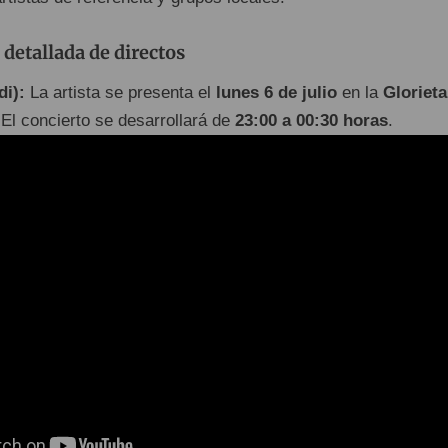
detallada de directos
di):
La artista se presenta el
lunes 6 de julio
en la
Glorieta
 El concierto se desarrollará de
23:00 a 00:30 horas
.