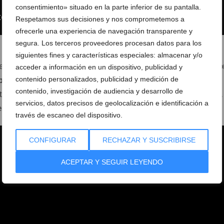
consentimiento» situado en la parte inferior de su pantalla.
Respetamos sus decisiones y nos comprometemos a
ofrecerle una experiencia de navegación transparente y
segura. Los terceros proveedores procesan datos para los
El escenario recibirá a los icónicos
Fangoria
con su
siguientes fines y características especiales: almacenar y/o
teando Tour». La noche tendrá un carácter local relevante co
acceder a información en un dispositivo, publicidad y
contenido personalizados, publicidad y medición de
bulossa
, el dúo de Ondara que regresa a la comarca para
contenido, investigación de audiencia y desarrollo de
 tras su paso por Eurovisión. Las sesiones de
Sergio Dénia
servicios, datos precisos de geolocalización e identificación a
ntre las diferentes actuaciones.
través de escaneo del dispositivo.
CONFIGURAR
RECHAZAR Y SUSCRIBIRSE
ACEPTAR Y SEGUIR LEYENDO