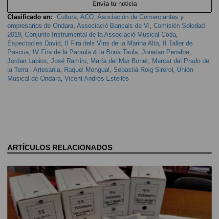
Envía tu noticia
Clasificado en:
Cultura
,
ACO
,
Asociación de Comerciantes y
empresarios de Ondara
,
Associació Bancals de Vi
,
Comisión Soledad
2019
,
Conjunto Instrumental de la Associació Musical Coda
,
Espectacles David
,
II Fira dels Vins de la Marina Alta
,
II Taller de
Pascua
,
IV Fira de la Paraula & la Bona Taula
,
Jonatan Penalba
,
Jordan Labios
,
José Ramiro
,
María del Mar Bonet
,
Mercat del Prado de
la Terra i Artesania
,
Raquel Mengual
,
Sebastià Roig Sirerol
,
Unión
Musical de Ondara
,
Vicent Andrés Estellés
ARTÍCULOS RELACIONADOS