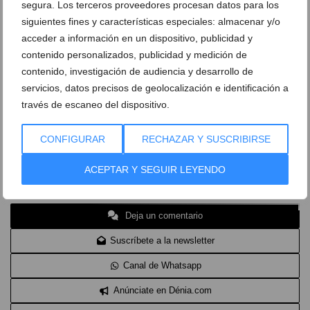
segura. Los terceros proveedores procesan datos para los
la capacidad que solo tienen algunos de saltar de
siguientes fines y características especiales: almacenar y/o
década en década, sintiéndose igual de estimada y
acceder a información en un dispositivo, publicidad y
contenido personalizados, publicidad y medición de
respetada. Jonatan Penalba, cantaor de L’Alcúdia
contenido, investigación de audiencia y desarrollo de
(Ribera Alta) abrirá este Concierto de Primavera, antes
servicios, datos precisos de geolocalización e identificación a
de Maria del Mar. Jonatan Penalba llegará a Ondara
través de escaneo del dispositivo.
con sus cantos de batre, jotas y fandangos.
Conjugando el folk valenciano con repertorio tradicional
CONFIGURAR
RECHAZAR Y SUSCRIBIRSE
y actual. Su primer disco “De soca-rel”, ha cumplido un
ACEPTAR Y SEGUIR LEYENDO
año este mes de marzo.
Deja un comentario
Suscríbete a la newsletter
Canal de Whatsapp
Anúnciate en Dénia.com