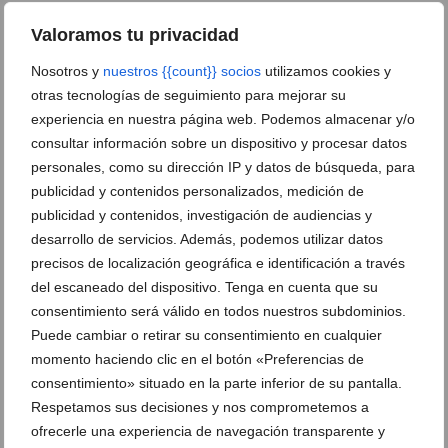
entradas (al precio de 10 euros grada y 12 euros patio)
Valoramos tu privacidad
se pueden adquirir en la Casa de Cultura de Ondara y
en el enlace:
Nosotros y
nuestros {{count}} socios
utilizamos cookies y
otras tecnologías de seguimiento para mejorar su
https://www.notikumi.com/2019/4/6/concierto-de-maria-
experiencia en nuestra página web. Podemos almacenar y/o
del-mar-bonet-en-ondara . La apertura de taquillas el
consultar información sobre un dispositivo y procesar datos
día del concierto será por la mañana de 11:30 a 13:30
personales, como su dirección IP y datos de búsqueda, para
horas y por la tarde de 17 a 19:30 horas.
publicidad y contenidos personalizados, medición de
publicidad y contenidos, investigación de audiencias y
María del Mar Bonet tiene en la Marina Alta siempre
desarrollo de servicios. Además, podemos utilizar datos
una gran acogida. En Ondara continuará una trepidante
precisos de localización geográfica e identificación a través
gira de celebración de sus 50 años en los escenarios
del escaneado del dispositivo. Tenga en cuenta que su
consentimiento será válido en todos nuestros subdominios.
que la ha llevado por medio mundo: El Cairo, La
Puede cambiar o retirar su consentimiento en cualquier
Habana, Atenas, Barcelona, Madrid, París…
momento haciendo clic en el botón «Preferencias de
consentimiento» situado en la parte inferior de su pantalla.
La noche del 8 de junio se reivindicará y reconocerá los
Respetamos sus decisiones y nos comprometemos a
cientos de conciertos, colaboraciones y trabajo durante
ofrecerle una experiencia de navegación transparente y
5 décadas. Una ocasión para disfrutar de una voz con