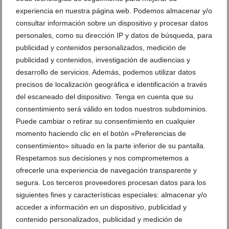
experiencia en nuestra página web. Podemos almacenar y/o
Suscríbete a la newsletter
consultar información sobre un dispositivo y procesar datos
Canal de Whatsapp
personales, como su dirección IP y datos de búsqueda, para
publicidad y contenidos personalizados, medición de
Anúnciate en Dénia.com
publicidad y contenidos, investigación de audiencias y
Envía tu noticia
desarrollo de servicios. Además, podemos utilizar datos
precisos de localización geográfica e identificación a través
del escaneado del dispositivo. Tenga en cuenta que su
Clasificado en:
Restaurantes
,
Arroces y Paellas
,
Bar y Cafetería
,
consentimiento será válido en todos nuestros subdominios.
Bocadillería
,
Comercios y Servicios
,
Comida para llevar
,
Italiano /
Puede cambiar o retirar su consentimiento en cualquier
Pizzerías
,
Japonés
,
Tapas
,
arroz para llevar Dénia
,
comida japonesa
,
momento haciendo clic en el botón «Preferencias de
Comida para llevar Dénia
,
comida para llevar en denia
,
paella para llevar
Dénia
,
Pasta para llevar Dénia
,
pizzas para llevar dénia
consentimiento» situado en la parte inferior de su pantalla.
Respetamos sus decisiones y nos comprometemos a
ofrecerle una experiencia de navegación transparente y
ARTÍCULOS RELACIONADOS
segura. Los terceros proveedores procesan datos para los
siguientes fines y características especiales: almacenar y/o
acceder a información en un dispositivo, publicidad y
contenido personalizados, publicidad y medición de