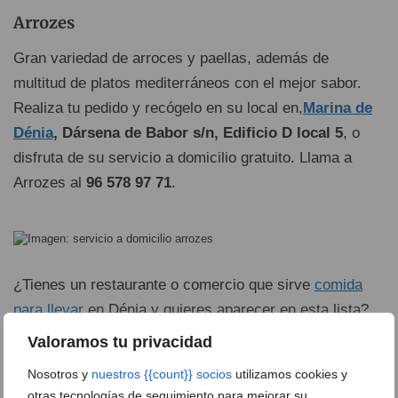
Arrozes
Gran variedad de arroces y paellas, además de
multitud de platos mediterráneos con el mejor sabor.
Realiza tu pedido y recógelo en su local en,
Marina de
Dénia
, Dársena de Babor s/n, Edificio D local 5
, o
disfruta de su servicio a domicilio gratuito. Llama a
Arrozes al
96 578 97 71
.
¿Tienes un restaurante o comercio que sirve
comida
para llevar
en Dénia y quieres aparecer en esta lista?
Contacta con
david@avantcem.com
Valoramos tu privacidad
Nosotros y
nuestros {{count}} socios
utilizamos cookies y
Ver 1 comentario
otras tecnologías de seguimiento para mejorar su