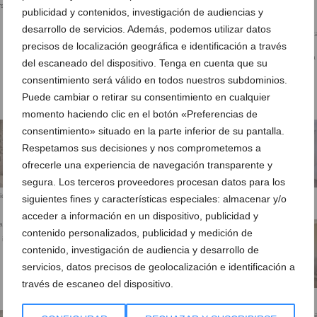
rsonas en la
publicidad y contenidos, investigación de audiencias y
desarrollo de servicios. Además, podemos utilizar datos
precisos de localización geográfica e identificación a través
Vistas panorámicas de la casa
del escaneado del dispositivo. Tenga en cuenta que su
Esmick
consentimiento será válido en todos nuestros subdominios.
Puede cambiar o retirar su consentimiento en cualquier
Vistas al Puerto desde la casa
momento haciendo clic en el botón «Preferencias de
consentimiento» situado en la parte inferior de su pantalla.
Respetamos sus decisiones y nos comprometemos a
ofrecerle una experiencia de navegación transparente y
segura. Los terceros proveedores procesan datos para los
ido
Cocina funcional y con todo incluido
Dormitorio acogedor
siguientes fines y características especiales: almacenar y/o
acceder a información en un dispositivo, publicidad y
contenido personalizados, publicidad y medición de
 incluido
contenido, investigación de audiencia y desarrollo de
servicios, datos precisos de geolocalización e identificación a
través de escaneo del dispositivo.
Dormitorio con cama doble
Dormitorio de la vivienda