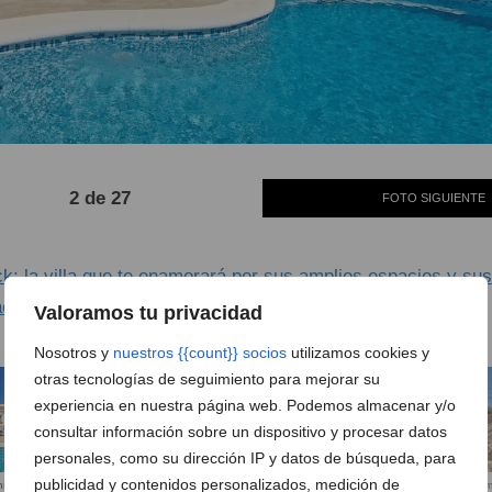
2 de 27
FOTO SIGUIENTE
: la villa que te enamorará por sus amplios espacios y sus
aciones
Valoramos tu privacidad
Nosotros y
nuestros {{count}} socios
utilizamos cookies y
otras tecnologías de seguimiento para mejorar su
experiencia en nuestra página web. Podemos almacenar y/o
consultar información sobre un dispositivo y procesar datos
personales, como su dirección IP y datos de búsqueda, para
publicidad y contenidos personalizados, medición de
ia, hospedaje
Exterior de la casa Esmick en Dénia
Piscina privada en la casa Esm