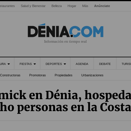
staurantes
Salud y Bienestar
Belleza
Hogar
Más
Anúnciate
Información en tiempo real
URA
FIESTAS
DEPORTES
AGENDA
DEBATE
TURI
Constructoras
Promotoras
Propiedades
Urbanizaciones
mick en Dénia, hospeda
ho personas en la Cost