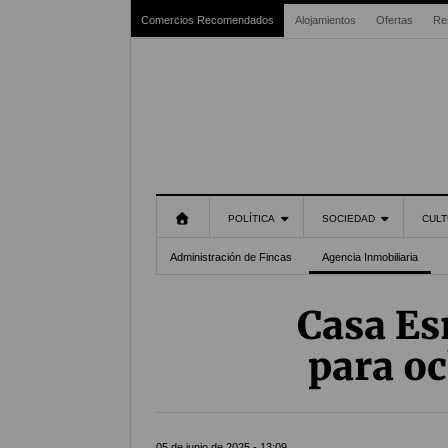
Comercios Recomendados
Alojamientos
Ofertas
Re
POLÍTICA
SOCIEDAD
CULT
Administración de Fincas
Agencia Inmobiliaria
Casa Es
para oc
05 de junio de 2025 - 13:09