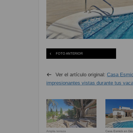
FOTO ANTERIOR
Ver el artículo original:
Casa Esmick
impresionantes vistas durante tus vac
Casa Esmick en Dén
Amplia terraza