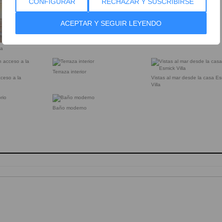
CONFIGURAR
RECHAZAR Y SUSCRIBIRSE
Sala de estar de la vivienda
Interior luminoso y amplio en la casa
Esmick
ACEPTAR Y SEGUIR LEYENDO
da
Terraza interior
ceso a la
Vistas al mar desde la casa E
Villa
Baño moderno