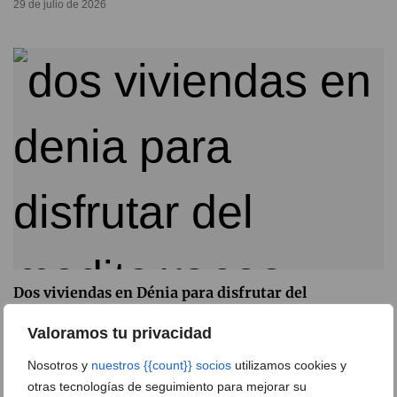
29 de julio de 2026
Dos viviendas en Dénia para disfrutar del
Mediterráneo desde 214.000 euros
Valoramos tu privacidad
22 de julio de 2026
Nosotros y
nuestros {{count}} socios
utilizamos cookies y
otras tecnologías de seguimiento para mejorar su