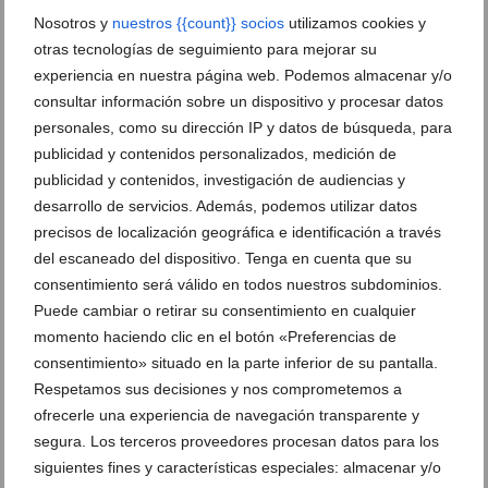
Nosotros y
nuestros {{count}} socios
utilizamos cookies y
otras tecnologías de seguimiento para mejorar su
Jose Luis Zaragosí
dice:
experiencia en nuestra página web. Podemos almacenar y/o
consultar información sobre un dispositivo y procesar datos
14 agosto, 2022 a las 12:53
personales, como su dirección IP y datos de búsqueda, para
Hola,
publicidad y contenidos personalizados, medición de
Podría hacer una reserva para cenar el domingo 21
publicidad y contenidos, investigación de audiencias y
a las 22 h y 4 personas?
desarrollo de servicios. Además, podemos utilizar datos
Jose Luis Zaragosí
precisos de localización geográfica e identificación a través
Tfno:607202623
del escaneado del dispositivo. Tenga en cuenta que su
Mail:jlzaragosi@hotmail.com
consentimiento será válido en todos nuestros subdominios.
Gracias
Puede cambiar o retirar su consentimiento en cualquier
momento haciendo clic en el botón «Preferencias de
Responder
consentimiento» situado en la parte inferior de su pantalla.
Respetamos sus decisiones y nos comprometemos a
ofrecerle una experiencia de navegación transparente y
segura. Los terceros proveedores procesan datos para los
siguientes fines y características especiales: almacenar y/o