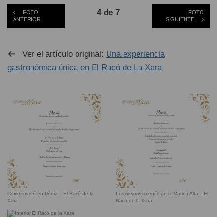
4 de 7
FOTO
FOTO
ANTERIOR
SIGUIENTE
Ver el artículo original:
Una experiencia
gastronómica única en El Racó de La Xara
Comer menú en Dénia – El Racó de la
Los mejores menús de la Marina Alta – El
Xara
Racó de la Xara