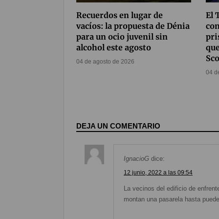
Recuerdos en lugar de
El 
vacíos: la propuesta de Dénia
con
para un ocio juvenil sin
pri
alcohol este agosto
que
Sco
04 de agosto de 2026
04 d
DEJA UN COMENTARIO
IgnacioG
dice:
12 junio, 2022 a las 09:54
La vecinos del edificio de enfren
montan una pasarela hasta pueden 