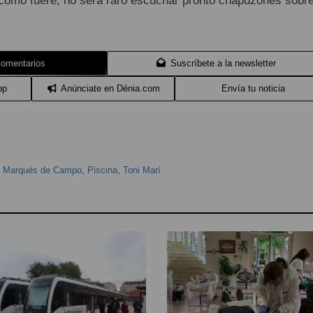
como fuere, no será raro escuchar pronto chapuzones sobr
comentarios
Suscríbete a la newsletter
pp
Anúnciate en Dénia.com
Envía tu noticia
,
Marqués de Campo
,
Piscina
,
Toni Marí