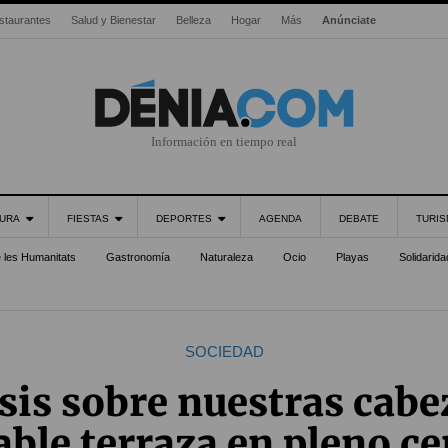
staurantes
Salud y Bienestar
Belleza
Hogar
Más
Anúnciate
Información en tiempo real
URA
FIESTAS
DEPORTES
AGENDA
DEBATE
TURI
e les Humanitats
Gastronomía
Naturaleza
Ocio
Playas
Solidarida
SOCIEDAD
sis sobre nuestras cabez
able terraza en pleno ce