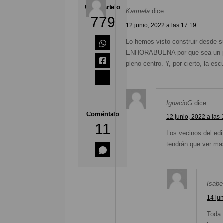
Compártelo
Karmela
dice:
779
12 junio, 2022 a las 17:19
Lo hemos visto construir desde su 
ENHORABUENA por que sea un pequ
pleno centro. Y, por cierto, la e
IgnacioG
dice:
Coméntalo
12 junio, 2022 a las 
11
Los vecinos del edi
tendrán que ver mas
Isabe
14 jun
Toda 