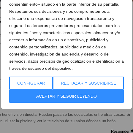
consentimiento» situado en la parte inferior de su pantalla.
Tribunal Supremo
La donación de sangre
Respetamos sus decisiones y nos comprometemos a
firma la condena de
festera en Dénia logra 51
ofrecerle una experiencia de navegación transparente y
sión al expolicía de Dénia
unidades
segura. Los terceros proveedores procesan datos para los
 acosó al concejal Javier
03 de agosto de 2026
siguientes fines y características especiales: almacenar y/o
tto
acceder a información en un dispositivo, publicidad y
e agosto de 2026
contenido personalizados, publicidad y medición de
contenido, investigación de audiencia y desarrollo de
servicios, datos precisos de geolocalización e identificación a
través de escaneo del dispositivo.
CONFIGURAR
RECHAZAR Y SUSCRIBIRSE
ACEPTAR Y SEGUIR LEYENDO
te tienen vision directa. Pueden pasarse las coca-colas entre otras cosas. Si
utilizar la piscina y ver la television de su salon dándose un baño.
Responder