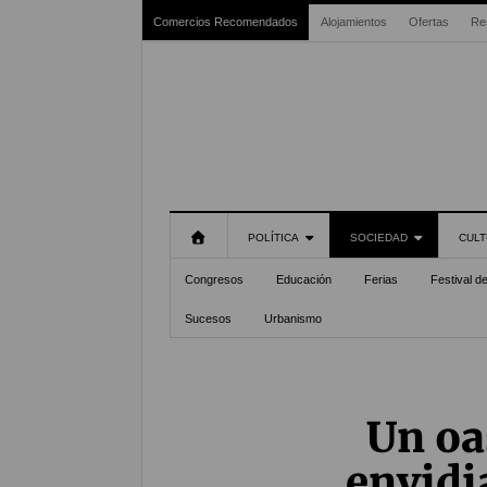
Comercios Recomendados
Alojamientos
Ofertas
Re
POLÍTICA
SOCIEDAD
CULT
Congresos
Educación
Ferias
Festival d
Sucesos
Urbanismo
Un oa
envidi