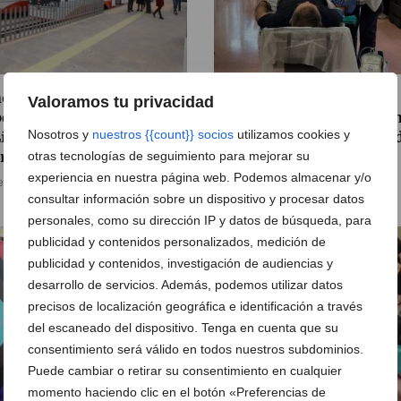
ovación contra el calor:
Dénia renueva su
Valoramos tu privacidad
erimentos con pintura en
compromiso solidario co
Nosotros y
nuestros {{count}} socios
utilizamos cookies y
Línea 9 del TRAM para
una jornada de donación 
riar los raíles
sangre
otras tecnologías de seguimiento para mejorar su
experiencia en nuestra página web. Podemos almacenar y/o
e agosto de 2026
05 de agosto de 2026
consultar información sobre un dispositivo y procesar datos
personales, como su dirección IP y datos de búsqueda, para
publicidad y contenidos personalizados, medición de
publicidad y contenidos, investigación de audiencias y
desarrollo de servicios. Además, podemos utilizar datos
precisos de localización geográfica e identificación a través
del escaneado del dispositivo. Tenga en cuenta que su
consentimiento será válido en todos nuestros subdominios.
Puede cambiar o retirar su consentimiento en cualquier
momento haciendo clic en el botón «Preferencias de