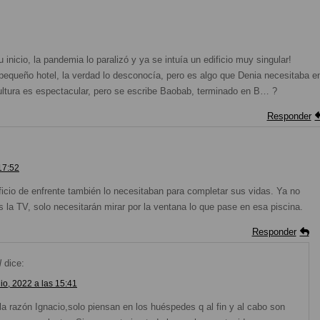
inicio, la pandemia lo paralizó y ya se intuía un edificio muy singular!
eño hotel, la verdad lo desconocía, pero es algo que Denia necesitaba e
scultura es espectacular, pero se escribe Baobab, terminado en B… ?
Responder
17:52
ficio de enfrente también lo necesitaban para completar sus vidas. Ya no
 la TV, solo necesitarán mirar por la ventana lo que pase en esa piscina.
Responder
l
dice:
io, 2022 a las 15:41
la razón Ignacio,solo piensan en los huéspedes q al fin y al cabo son