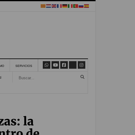
SMO
SERVICIOS
d
as: la
ntro de