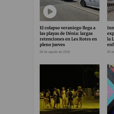
El colapso veraniego llega a
Inn
las playas de Dénia: largas
exp
retenciones en Les Rotes en
la 
pleno jueves
enf
06 de agosto de 2026
05 d