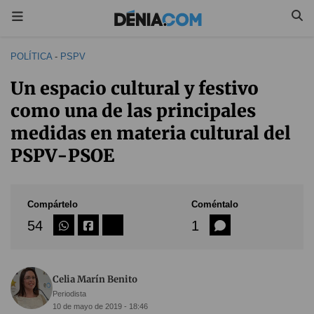
POLÍTICA
-
PSPV
Un espacio cultural y festivo
como una de las principales
medidas en materia cultural del
PSPV-PSOE
Compártelo
Coméntalo
54
1
Celia Marín Benito
Periodista
10 de mayo de 2019 - 18:46