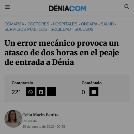
COMARCA
-
DOCTORES
-
HOSPITALES
-
ONDARA
-
SALUD
-
SERVICIOS PÚBLICOS
-
SOCIEDAD
-
SUCESOS
Un error mecánico provoca un
atasco de dos horas en el peaje
de entrada a Dénia
Compártelo
Coméntalo
221
0
Celia Marín Benito
Periodista
29 de agosto de 2013 - 00:43