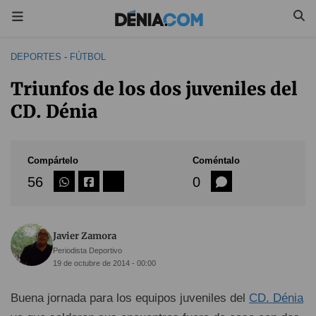
DEPORTES
-
FÚTBOL
Triunfos de los dos juveniles del
CD. Dénia
Compártelo
Coméntalo
56
0
Javier Zamora
Periodista Deportivo
19 de octubre de 2014 - 00:00
Buena jornada para los equipos juveniles del
CD. Dénia