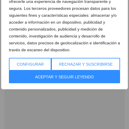
ofrecerle una experiencia de navegación transparente y
segura. Los terceros proveedores procesan datos para los
siguientes fines y características especiales: almacenar y/o
acceder a información en un dispositivo, publicidad y
contenido personalizados, publicidad y medición de
Ver promociones
contenido, investigación de audiencia y desarrollo de
servicios, datos precisos de geolocalización e identificación a
Ver sorteos
través de escaneo del dispositivo.
Newsletter
CONFIGURAR
RECHAZAR Y SUSCRIBIRSE
ACEPTAR Y SEGUIR LEYENDO