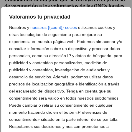
de vacunación a los voluntarios de las ONGs locales
13 de mayo de 2021
Valoramos tu privacidad
Nosotros y
nuestros {{count}} socios
utilizamos cookies y
otras tecnologías de seguimiento para mejorar su
experiencia en nuestra página web. Podemos almacenar y/o
consultar información sobre un dispositivo y procesar datos
personales, como su dirección IP y datos de búsqueda, para
publicidad y contenidos personalizados, medición de
publicidad y contenidos, investigación de audiencias y
desarrollo de servicios. Además, podemos utilizar datos
precisos de localización geográfica e identificación a través
del escaneado del dispositivo. Tenga en cuenta que su
consentimiento será válido en todos nuestros subdominios.
Puede cambiar o retirar su consentimiento en cualquier
Los recuerdos que traen las olas: más basura
momento haciendo clic en el botón «Preferencias de
nostálgica
consentimiento» situado en la parte inferior de su pantalla.
28 de enero de 2020
Respetamos sus decisiones y nos comprometemos a