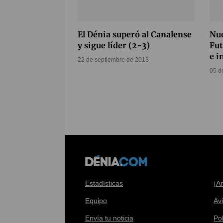
El Dénia superó al Canalense
Nue
y sigue líder (2-3)
Fut
e i
22 de septiembre de 2013
05 d
Estadísticas
¡A
Equipo
Av
Envía tu noticia
Pol