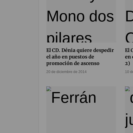
El CD. Dénia quiere despedir
El 
el año en puestos de
en 
promoción de ascenso
2)
20 de diciembre de 2014
10 d