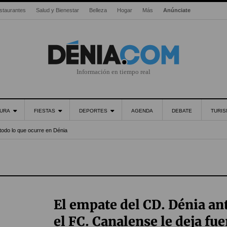
staurantes
Salud y Bienestar
Belleza
Hogar
Más
Anúnciate
Información en tiempo real
URA
FIESTAS
DEPORTES
AGENDA
DEBATE
TURI
todo lo que ocurre en Dénia
El empate del CD. Dénia an
el FC. Canalense le deja fue