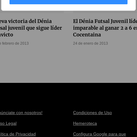
va victoria del Dénia
El Dénia Futsal Juvenil líd
sal juvenil que sigue líder
imparable al ganar 2 a 6 e
nvicto
Cocentaina
e febrero de 2013
24 de enero de 2013
núnciate con nosotros!
Condiciones de Uso
iso Legal
Hemeroteca
ítica de Privacidad
Configura Google para que