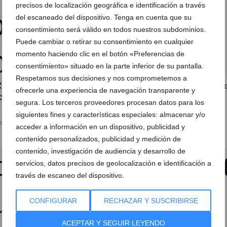
precisos de localización geográfica e identificación a través
del escaneado del dispositivo. Tenga en cuenta que su
consentimiento será válido en todos nuestros subdominios.
Puede cambiar o retirar su consentimiento en cualquier
momento haciendo clic en el botón «Preferencias de
consentimiento» situado en la parte inferior de su pantalla.
Respetamos sus decisiones y nos comprometemos a
CD. Dénia fue sorprendido
El CD. Dénia no se fía de 
ofrecerle una experiencia de navegación transparente y
casa por el Canalense (1-
peligroso Canalense
segura. Los terceros proveedores procesan datos para los
08 de febrero de 2014
siguientes fines y características especiales: almacenar y/o
e febrero de 2014
acceder a información en un dispositivo, publicidad y
contenido personalizados, publicidad y medición de
contenido, investigación de audiencia y desarrollo de
servicios, datos precisos de geolocalización e identificación a
través de escaneo del dispositivo.
CONFIGURAR
RECHAZAR Y SUSCRIBIRSE
ACEPTAR Y SEGUIR LEYENDO