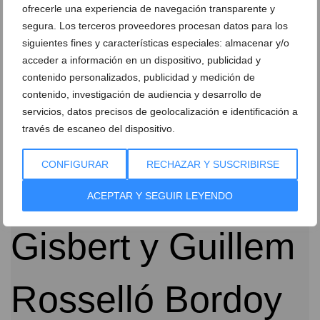
ofrecerle una experiencia de navegación transparente y
segura. Los terceros proveedores procesan datos para los
siguientes fines y características especiales: almacenar y/o
acceder a información en un dispositivo, publicidad y
contenido personalizados, publicidad y medición de
El milenio de la taifa enmarca la presentación de las
contenido, investigación de audiencia y desarrollo de
Falleras Mayores de Dénia
servicios, datos precisos de geolocalización e identificación a
través de escaneo del dispositivo.
22 de septiembre de 2013
CONFIGURAR
RECHAZAR Y SUSCRIBIRSE
ACEPTAR Y SEGUIR LEYENDO