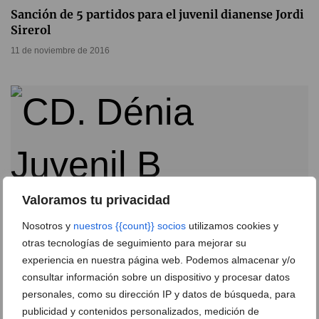
Sanción de 5 partidos para el juvenil dianense Jordi
Sirerol
11 de noviembre de 2016
Valoramos tu privacidad
Nosotros y
nuestros {{count}} socios
utilizamos cookies y
otras tecnologías de seguimiento para mejorar su
experiencia en nuestra página web. Podemos almacenar y/o
consultar información sobre un dispositivo y procesar datos
Presentación de los equipos juveniles del CD. Dénia
personales, como su dirección IP y datos de búsqueda, para
19 de agosto de 2014
publicidad y contenidos personalizados, medición de