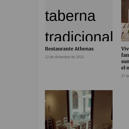
Restaurante Athenas
Viv
fam
12 de diciembre de 2023
sum
el 
27 d