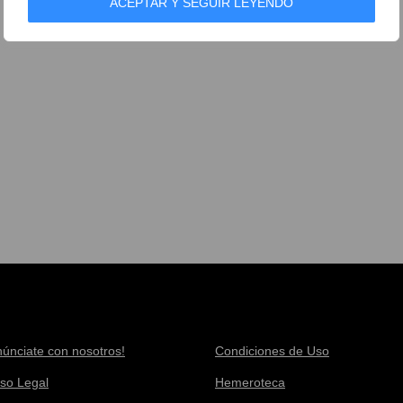
ACEPTAR Y SEGUIR LEYENDO
núnciate con nosotros!
Condiciones de Uso
iso Legal
Hemeroteca