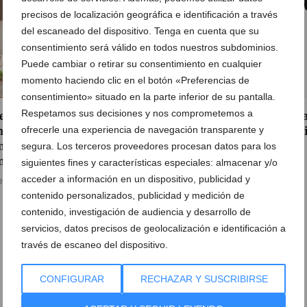
precisos de localización geográfica e identificación a través
del escaneado del dispositivo. Tenga en cuenta que su
consentimiento será válido en todos nuestros subdominios.
Puede cambiar o retirar su consentimiento en cualquier
momento haciendo clic en el botón «Preferencias de
consentimiento» situado en la parte inferior de su pantalla.
Respetamos sus decisiones y nos comprometemos a
e una tradicional comida
Prueba la auténtica cocin
iliar griega de domingo:
ofrecerle una experiencia de navegación transparente y
tradicional griega en Dén
érgete en su cultura con
en este fantástico
segura. Los terceros proveedores procesan datos para los
menú de este restaurante
restaurante
siguientes fines y características especiales: almacenar y/o
acceder a información en un dispositivo, publicidad y
e septiembre de 2022
21 de marzo de 2022
contenido personalizados, publicidad y medición de
contenido, investigación de audiencia y desarrollo de
servicios, datos precisos de geolocalización e identificación a
través de escaneo del dispositivo.
CONFIGURAR
RECHAZAR Y SUSCRIBIRSE