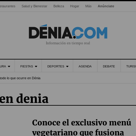
staurantes
Salud y Bienestar
Belleza
Hogar
Más
Anúnciate
Información en tiempo real
URA
FIESTAS
DEPORTES
AGENDA
DEBATE
TURI
todo lo que ocurre en Dénia
 en denia
Conoce el exclusivo menú
vegetariano que fusiona